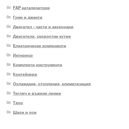
FAP катализатори
Гуми и джанти
Двигател - части и аксесоари
Двигатели, скоростни кутии
Електрически компоненти
Интериор
Комплекти инструменти
Контейнери
Охлаждане, отопление, климатизация
Теглич и въжени линии
Тяло
Шаси и оси