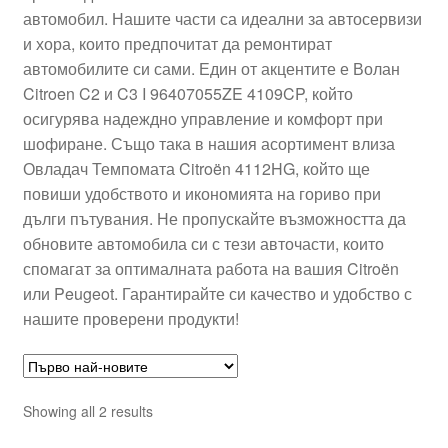
автомобил. Нашите части са идеални за автосервизи
Моята сметка
и хора, които предпочитат да ремонтират
автомобилите си сами. Един от акцентите е Волан
Плащанията
Citroen C2 и C3 I 96407055ZE 4109CP, който
осигурява надеждно управление и комфорт при
Политика за поверителност
шофиране. Също така в нашия асортимент влиза
Овладач Темпомата Citroën 4112HG, който ще
повиши удобството и икономията на гориво при
Правила и условия
дълги пътувания. Не пропускайте възможността да
обновите автомобила си с тези авточасти, които
Процедура за рекламации
спомагат за оптималната работа на вашия Citroën
или Peugeot. Гарантирайте си качество и удобство с
Разгледайте
нашите проверени продукти!
Транспорт
Sorted
Showing all 2 results
by