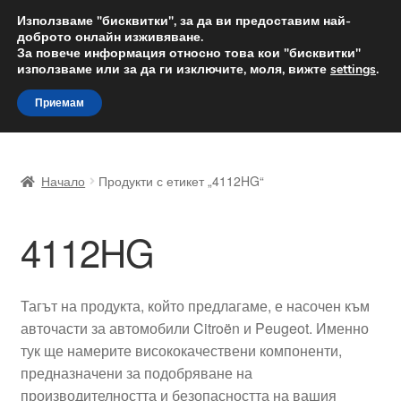
ДОСТАВКА от 12 лв.
Използваме "бисквитки", за да ви предоставим най-
доброто онлайн изживяване.
Доставка по целия свят
За повече информация относно това кои "бисквитки"
използваме или за да ги изключите, моля, вижте
settings
.
Skip
Skip
Menu
Приемам
to
to
navigation
content
Начало
Начало
Продукти с етикет „4112HG“
Доставка по целия свят
4112HG
Жалби
За нас
Тагът на продукта, който предлагаме, е насочен към
авточасти за автомобили Citroën и Peugeot. Именно
Количка
тук ще намерите висококачествени компоненти,
предназначени за подобряване на
Контакт
производителността и безопасността на вашия