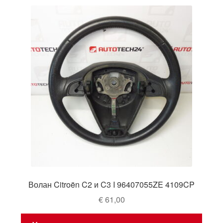
latest
Волан Citroën C2 и C3 I 96407055ZE 4109CP
€
61,00