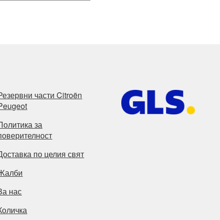
Резервни части Citroën
Peugeot
Политика за
поверителност
Доставка по целия свят
Жалби
За нас
Количка