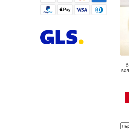
В
вол