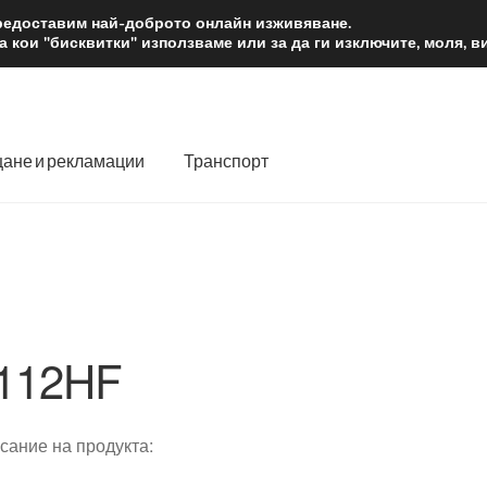
2 лв.
Доста
предоставим най-доброто онлайн изживяване.
 кои "бисквитки" използваме или за да ги изключите, моля, 
ане и рекламации
Транспорт
 нас
Количка
Контакт
Моята сметка
Плащанията
словия
Процедура за рекламации
Разгледайте
Транспорт
112HF
сание на продукта: