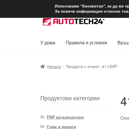
ДОСТАВКА от 1
Използваме "бисквитки", за да ви 
За повече информация относно това
Skip
Skip
to
to
navigation
content
У дома
Правила и условия
Връщ
Начало
Доставка по целия свят
Жалби
За
Начало
Продукти с етикет „4112HF“
Политика за поверителност
Правила и у
4
Продуктови категории
FAP катализатори
Опи
Гуми и джанти