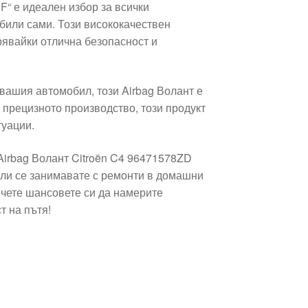
F“ е идеален избор за всички
били сами. Този висококачествен
рявайки отлична безопасност и
 вашия автомобил, този Airbag Волант е
и прецизното производство, този продукт
туации.
Airbag Волант Citroën C4 96471578ZD
ли се занимавате с ремонти в домашни
ичете шансовете си да намерите
т на пътя!