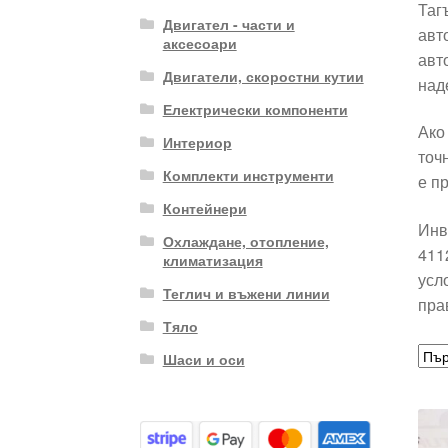
Таг
Двигател - части и
авт
аксесоари
авт
Двигатели, скоростни кутии
над
Електрически компоненти
Ако
Интериор
точ
Комплекти инструменти
е п
Контейнери
Инв
Охлаждане, отопление,
411
климатизация
усл
Теглич и въжени линии
пра
Тяло
Шаси и оси