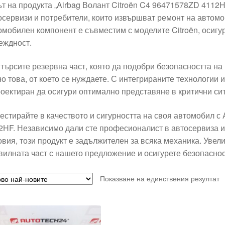
ът на продукта „Airbag Волант Citroën C4 96471578ZD 4112H
осервизи и потребители, които извършват ремонт на автомо
омобилен компонент е съвместим с моделите Citroën, осигу
еждност.
 търсите резервна част, която да подобри безопасността на
но това, от което се нуждаете. С интегрираните технологии 
роектиран да осигури оптимално представяне в критични си
естирайте в качеството и сигурността на своя автомобил с 
2HF. Независимо дали сте професионалист в автосервиза и
овия, този продукт е задължителен за всяка механика. Увел
вилната част с нашето предложение и осигурете безопаснос
Показване на единствения резултат