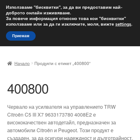
ДОСТАВКА от 12 лв.
Използваме "бисквитки", за да ви предоставим най-
доброто онлайн изживяване.
Доставка по целия свят
За повече информация относно това кои "бисквитки"
използваме или за да ги изключите, моля, вижте
settings
.
Skip
Skip
Menu
Приемам
to
to
navigation
content
Начало
Начало
Продукти с етикет „400800“
Доставка по целия свят
400800
Жалби
За нас
Червало на усилвателя на управлението TRW
Citroën C5 III X7 9633173780 4008E2 е
Количка
висококачествен автодетайл, предназначен за
автомобили Citroën и Peugeot. Този продукт е
Контакт
създаден, за да осигури надеждност и дълготрайност,