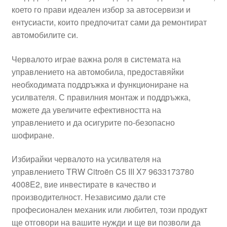
което го прави идеален избор за автосервизи и
Моята сметка
ентусиасти, които предпочитат сами да ремонтират
автомобилите си.
Плащанията
Червалото играе важна роля в системата на
Политика за поверителност
управлението на автомобила, предоставяйки
необходимата поддръжка и функциониране на
усилвателя. С правилния монтаж и поддръжка,
Правила и условия
можете да увеличите ефективността на
управлението и да осигурите по-безопасно
Процедура за рекламации
шофиране.
Разгледайте
Избирайки червалото на усилвателя на
управлението TRW Citroën C5 III X7 9633173780
Транспорт
4008E2, вие инвестирате в качество и
производителност. Независимо дали сте
професионален механик или любител, този продукт
ще отговори на вашите нужди и ще ви позволи да