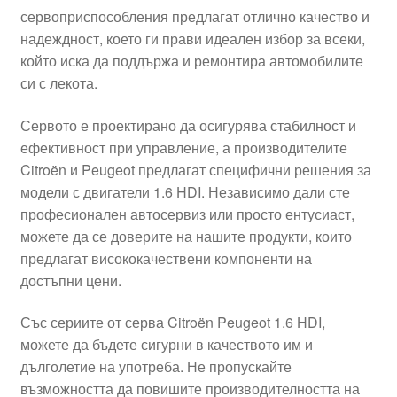
сервоприспособления предлагат отлично качество и
Моята сметка
надеждност, което ги прави идеален избор за всеки,
който иска да поддържа и ремонтира автомобилите
Плащанията
си с лекота.
Политика за поверителност
Сервото е проектирано да осигурява стабилност и
ефективност при управление, а производителите
Citroën и Peugeot предлагат специфични решения за
Правила и условия
модели с двигатели 1.6 HDI. Независимо дали сте
професионален автосервиз или просто ентусиаст,
Процедура за рекламации
можете да се доверите на нашите продукти, които
предлагат висококачествени компоненти на
Разгледайте
достъпни цени.
Транспорт
Със сериите от серва Citroën Peugeot 1.6 HDI,
можете да бъдете сигурни в качеството им и
дълголетие на употреба. Не пропускайте
възможността да повишите производителността на