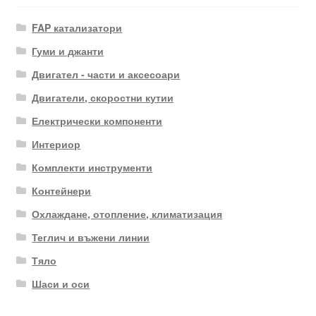
FAP катализатори
Гуми и джанти
Двигател - части и аксесоари
Двигатели, скоростни кутии
Електрически компоненти
Интериор
Комплекти инструменти
Контейнери
Охлаждане, отопление, климатизация
Теглич и въжени линии
Тяло
Шаси и оси