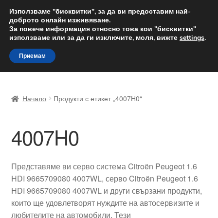
ДОСТАВКА от 12 лв.
Използваме "бисквитки", за да ви предоставим най-
доброто онлайн изживяване.
Доставка по целия свят
За повече информация относно това кои "бисквитки"
използваме или за да ги изключите, моля, вижте
settings
.
Skip
Skip
Menu
Приемам
to
to
navigation
content
Начало
Начало
Продукти с етикет „4007H0“
Доставка по целия свят
4007H0
Жалби
За нас
Представяме ви серво система Citroën Peugeot 1.6
HDI 9665709080 4007WL, серво Citroën Peugeot 1.6
Количка
HDI 9665709080 4007WL и други свързани продукти,
които ще удовлетворят нуждите на автосервизите и
Контакт
любителите на автомобили. Тези