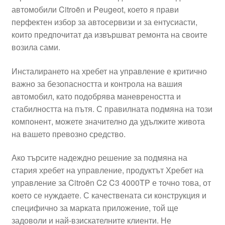
автомобили Citroën и Peugeot, което я прави
Моята сметка
перфектен избор за автосервизи и за ентусиасти,
които предпочитат да извършват ремонта на своите
Плащанията
возила сами.
Политика за поверителност
Инсталирането на хребет на управление е критично
важно за безопасността и контрола на вашия
автомобил, като подобрява маневреността и
Правила и условия
стабилността на пътя. С правилната подмяна на този
компонент, можете значително да удължите живота
Процедура за рекламации
на вашето превозно средство.
Разгледайте
Ако търсите надеждно решение за подмяна на
стария хребет на управление, продуктът Хребет на
Транспорт
управление за Citroën C2 C3 4000TP е точно това, от
което се нуждаете. С качествената си конструкция и
специфично за марката приложение, той ще
задоволи и най-взискателните клиенти. Не