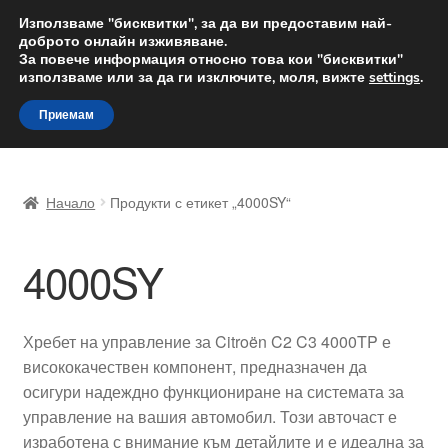
ДОСТАВКА от 12 лв.
Използваме "бисквитки", за да ви предоставим най-
доброто онлайн изживяване.
Доставка по целия свят
За повече информация относно това кои "бисквитки"
използваме или за да ги изключите, моля, вижте
settings
.
Skip
Skip
Menu
Приемам
to
to
navigation
content
Начало
Начало
Продукти с етикет „4000SY“
Доставка по целия свят
4000SY
Жалби
За нас
Хребет на управление за Citroën C2 C3 4000TP е
висококачествен компонент, предназначен да
Количка
осигури надеждно функциониране на системата за
управление на вашия автомобил. Този авточаст е
Контакт
изработена с внимание към детайлите и е идеална за