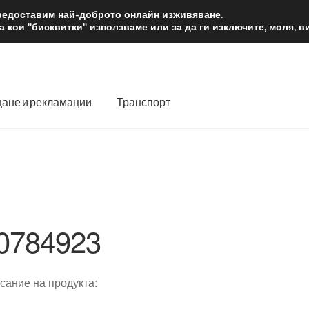
2 лв.
Доста
предоставим най-доброто онлайн изживяване.
 кои "бисквитки" използваме или за да ги изключите, моля, 
ане и рекламации
Транспорт
 нас
Количка
Контакт
Моята сметка
Плащанията
словия
Процедура за рекламации
Разгледайте
Транспорт
0784923
сание на продукта: