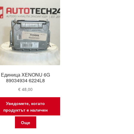
Единица XENONU 6G
89034934 6224L8
€
48,00
Уведомете, когато
продуктът е наличен
Още