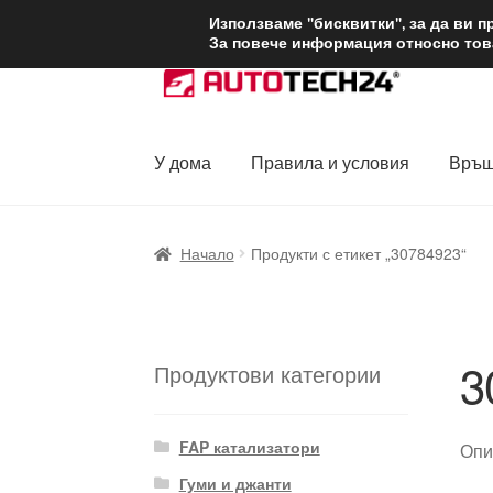
ДОСТАВКА от 1
Използваме "бисквитки", за да ви 
За повече информация относно това
Skip
Skip
to
to
navigation
content
У дома
Правила и условия
Връщ
Начало
Доставка по целия свят
Жалби
За
Начало
Продукти с етикет „30784923“
Политика за поверителност
Правила и у
3
Продуктови категории
FAP катализатори
Опи
Гуми и джанти