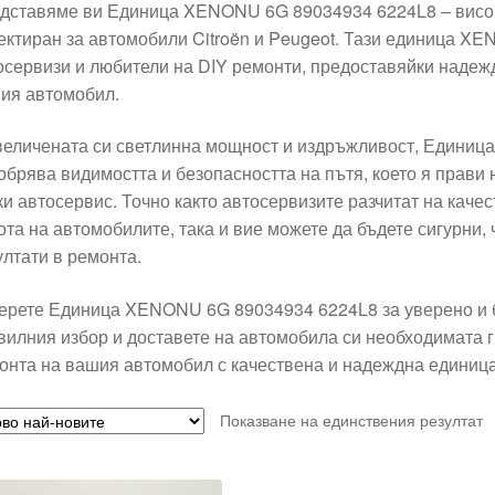
дставяме ви Единица XENONU 6G 89034934 6224L8 – висок
ектиран за автомобили Citroën и Peugeot. Тази единица X
осервизи и любители на DIY ремонти, предоставяйки надежд
ия автомобил.
величената си светлинна мощност и издръжливост, Едини
обрява видимостта и безопасността на пътя, което я прави
ки автосервис. Точно както автосервизите разчитат на каче
ота на автомобилите, така и вие можете да бъдете сигурни, 
ултати в ремонта.
ерете Единица XENONU 6G 89034934 6224L8 за уверено и 
вилния избор и доставете на автомобила си необходимата 
онта на вашия автомобил с качествена и надеждна едини
Показване на единствения резултат