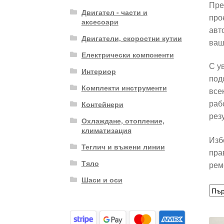
Пре
Двигател - части и
про
аксесоари
авт
Двигатели, скоростни кутии
ваш
Електрически компоненти
С у
Интериор
под
Комплекти инструменти
все
раб
Контейнери
рез
Охлаждане, отопление,
климатизация
Изб
Теглич и въжени линии
пра
Тяло
рем
Шаси и оси