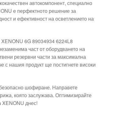
окачествен автокомпонент, специално
ENONU е перфектното решение за
ност и ефективност на осветлението на
ца XENONU 6G 89034934 6224L8
 незаменима част от оборудването на
ствени резервни части за максимална
че с нашия продукт ще постигнете високи
безопасно шофиране. Направете
грижа, която заслужава. Оптимизирайте
ца XENONU днес!