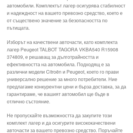
автомобили. Комплектът лагер осигурява стабилност
Моята сметка
и надеждност на вашето превозно средство, което е
от съществено значение за безопасността по
Плащанията
пътищата.
Политика за поверителност
Изборът на качествени авточасти, като комплекта
лагер Peugeot TALBOT TAGORA VKBA540 R15908
374809, е решаващ за дълготрайността и
Правила и условия
ефективността на автомобила. Подходящ е за
различни модели Citroën и Peugeot, което го прави
Процедура за рекламации
универсално решение за много потребители. Ние
предлагаме конкурентни цени и бърза доставка, за да
Разгледайте
гарантираме, че вашият автомобил ще бъде в
отлично състояние.
Транспорт
Не пропускайте възможността да закупите този
комплект лагер и да осигурите висококачествени
авточасти за вашето превозно средство. Поръчайте