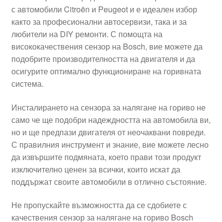
с автомобили Citroën и Peugeot и е идеален избор
Моята сметка
както за професионални автосервизи, така и за
любители на DIY ремонти. С помощта на
Плащанията
висококачествения сензор на Bosch, вие можете да
подобрите производителността на двигателя и да
Политика за поверителност
осигурите оптимално функциониране на горивната
система.
Правила и условия
Инсталирането на сензора за налягане на гориво не
само че ще подобри надеждността на автомобила ви,
Процедура за рекламации
но и ще предпази двигателя от неочаквани повреди.
С правилния инструмент и знание, вие можете лесно
Разгледайте
да извършите подмяната, което прави този продукт
изключително ценен за всички, които искат да
Транспорт
поддържат своите автомобили в отлично състояние.
Не пропускайте възможността да се сдобиете с
качествения сензор за налягане на гориво Bosch