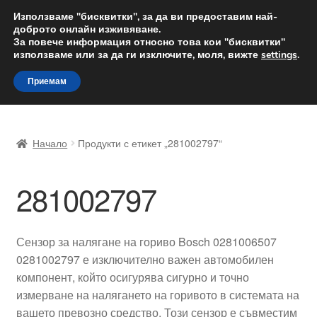
ДОСТАВКА от 12 лв.
Използваме "бисквитки", за да ви предоставим най-
доброто онлайн изживяване.
Доставка по целия свят
За повече информация относно това кои "бисквитки"
използваме или за да ги изключите, моля, вижте
settings
.
Skip
Skip
Menu
Приемам
to
to
navigation
content
Начало
Начало
Продукти с етикет „281002797“
Доставка по целия свят
281002797
Жалби
За нас
Сензор за налягане на гориво Bosch 0281006507
0281002797 е изключително важен автомобилен
Количка
компонент, който осигурява сигурно и точно
измерване на налягането на горивото в системата на
Контакт
вашето превозно средство. Този сензор е съвместим