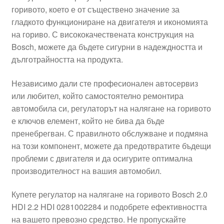
горивото, което е от съществено значение за
Моята сметка
гладкото функциониране на двигателя и икономията
на гориво. С висококачествената конструкция на
Плащанията
Bosch, можете да бъдете сигурни в надеждността и
дълготрайността на продукта.
Политика за поверителност
Независимо дали сте професионален автосервиз
или любител, който самостоятелно ремонтира
Правила и условия
автомобила си, регулаторът на налягане на горивото
е ключов елемент, който не бива да бъде
Процедура за рекламации
пренебрегван. С правилното обслужване и подмяна
на този компонент, можете да предотвратите бъдещи
Разгледайте
проблеми с двигателя и да осигурите оптимална
производителност на вашия автомобил.
Транспорт
Купете регулатор на налягане на горивото Bosch 2.0
HDI 2.2 HDI 0281002284 и подобрете ефективността
на вашето превозно средство. Не пропускайте