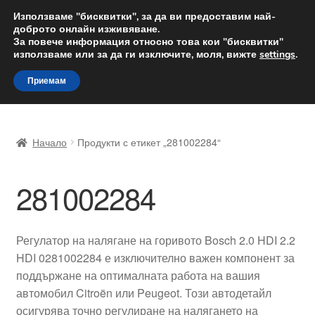
ДОСТАВКА от 12 лв.
Използваме "бисквитки", за да ви предоставим най-
доброто онлайн изживяване.
Доставка по целия свят
За повече информация относно това кои "бисквитки"
използваме или за да ги изключите, моля, вижте
settings
.
Skip
Skip
Menu
Приемам
to
to
navigation
content
Начало
Начало
Продукти с етикет „281002284“
Доставка по целия свят
281002284
Жалби
За нас
Регулатор на налягане на горивото Bosch 2.0 HDI 2.2
HDI 0281002284 е изключително важен компонент за
Количка
поддържане на оптималната работа на вашия
автомобил Citroën или Peugeot. Този автодетайл
Контакт
осигурява точно регулиране на налягането на