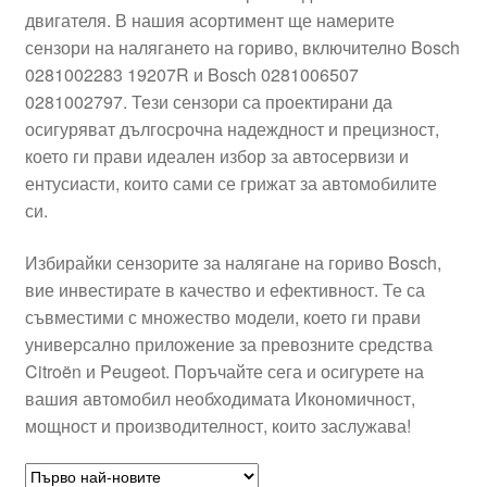
двигателя. В нашия асортимент ще намерите
Моята сметка
сензори на налягането на гориво, включително Bosch
0281002283 19207R и Bosch 0281006507
Плащанията
0281002797. Тези сензори са проектирани да
осигуряват дългосрочна надеждност и прецизност,
Политика за поверителност
което ги прави идеален избор за автосервизи и
ентусиасти, които сами се грижат за автомобилите
си.
Правила и условия
Избирайки сензорите за налягане на гориво Bosch,
Процедура за рекламации
вие инвестирате в качество и ефективност. Те са
съвместими с множество модели, което ги прави
Разгледайте
универсално приложение за превозните средства
Citroën и Peugeot. Поръчайте сега и осигурете на
Транспорт
вашия автомобил необходимата Икономичност,
мощност и производителност, които заслужава!