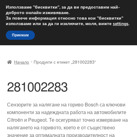
ДОСТАВКА от 12 лв.
Използваме "бисквитки", за да ви предоставим най-
доброто онлайн изживяване.
Доставка по целия свят
За повече информация относно това кои "бисквитки"
използваме или за да ги изключите, моля, вижте
settings
.
Skip
Skip
Menu
Приемам
to
to
navigation
content
Начало
Начало
Продукти с етикет „281002283“
Доставка по целия свят
281002283
Жалби
За нас
Сензорите за налягане на гориво Bosch са ключови
компоненти за надеждната работа на автомобилите
Количка
Citroën и Peugeot. Те осигуряват точно измерване на
налягането на горивото, което е от съществено
Контакт
значение за оптималната производителност на