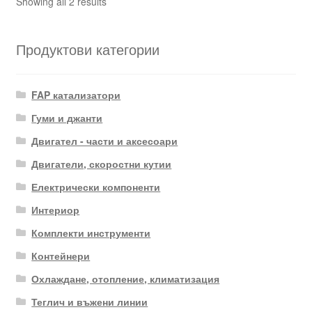
Sorted
Showing all 2 results
by
latest
Продуктови категории
FAP катализатори
Гуми и джанти
Двигател - части и аксесоари
Двигатели, скоростни кутии
Електрически компоненти
Интериор
Комплекти инструменти
Контейнери
Охлаждане, отопление, климатизация
Теглич и въжени линии