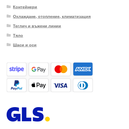
Контейнери
Охлаждане, отопление, климатизация
Теглич и въжени линии
Тяло
Шаси и оси