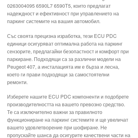
0263004095 6590L7 6590T5, които предлагат
Моята сметка
надеждност и ефективност при управлението на
паркинг системите на вашия автомобил.
Плащанията
Със своята прецизна изработка, тези ECU PDC
Политика за поверителност
единици осигуряват оптимална работа на паркинг
сензорите, предлагайки безопастност и комфорт при
паркиране. Подходящи са за различни модели на
Правила и условия
Peugeot 407, а инсталацията им е бърза и лесна,
което ги прави подходящи за самостоятелни
Процедура за рекламации
ремонти.
Разгледайте
Изберете нашите ECU PDC компоненти и подобрете
производителността на вашето превозно средство.
Транспорт
Те са изключително важни за правилното
функциониране на паркинг системите и ще увеличат
вашето удовлетворение при шофиране. Не
пропускайте шансa да осигурите качествени части на