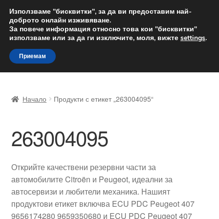
ДОСТАВКА от 12 лв.
Използваме "бисквитки", за да ви предоставим най-
доброто онлайн изживяване.
Доставка по целия свят
За повече информация относно това кои "бисквитки"
използваме или за да ги изключите, моля, вижте
settings
.
Skip
Skip
Menu
Приемам
to
to
navigation
content
Начало
Начало
Продукти с етикет „263004095“
Доставка по целия свят
263004095
Жалби
За нас
Открийте качествени резервни части за
автомобилите Citroën и Peugeot, идеални за
Количка
автосервизи и любители механика. Нашият
продуктови етикет включва ECU PDC Peugeot 407
Контакт
9656174280 9659350680 и ECU PDC Peugeot 407