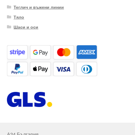
Теглич и въжени линии
Тяло
Шаси и оси
А24 България