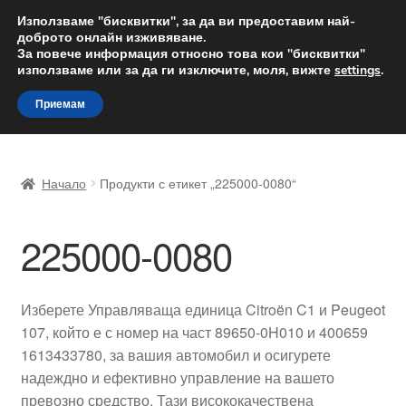
ДОСТАВКА от 12 лв.
Използваме "бисквитки", за да ви предоставим най-
доброто онлайн изживяване.
Доставка по целия свят
За повече информация относно това кои "бисквитки"
използваме или за да ги изключите, моля, вижте
settings
.
Skip
Skip
Menu
Приемам
to
to
navigation
content
Начало
Начало
Продукти с етикет „225000-0080“
Доставка по целия свят
225000-0080
Жалби
За нас
Изберете Управляваща единица Citroën C1 и Peugeot
107, който е с номер на част 89650-0H010 и 400659
Количка
1613433780, за вашия автомобил и осигурете
надеждно и ефективно управление на вашето
Контакт
превозно средство. Тази висококачествена