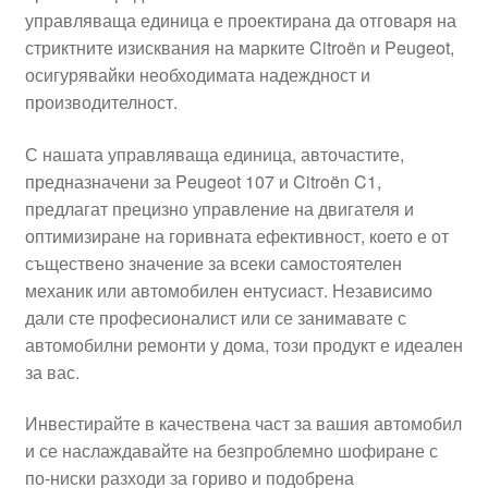
управляваща единица е проектирана да отговаря на
Моята сметка
стриктните изисквания на марките Citroën и Peugeot,
осигурявайки необходимата надеждност и
Плащанията
производителност.
Политика за поверителност
С нашата управляваща единица, авточастите,
предназначени за Peugeot 107 и Citroën C1,
предлагат прецизно управление на двигателя и
Правила и условия
оптимизиране на горивната ефективност, което е от
съществено значение за всеки самостоятелен
Процедура за рекламации
механик или автомобилен ентусиаст. Независимо
дали сте професионалист или се занимавате с
Разгледайте
автомобилни ремонти у дома, този продукт е идеален
за вас.
Транспорт
Инвестирайте в качествена част за вашия автомобил
и се наслаждавайте на безпроблемно шофиране с
по-ниски разходи за гориво и подобрена