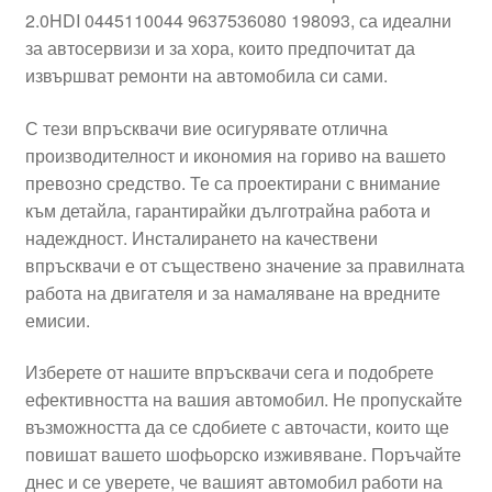
2.0HDI 0445110044 9637536080 198093, са идеални
Моята сметка
за автосервизи и за хора, които предпочитат да
извършват ремонти на автомобила си сами.
Плащанията
С тези впръсквачи вие осигурявате отлична
Политика за поверителност
производителност и икономия на гориво на вашето
превозно средство. Те са проектирани с внимание
към детайла, гарантирайки дълготрайна работа и
Правила и условия
надеждност. Инсталирането на качествени
впръсквачи е от съществено значение за правилната
Процедура за рекламации
работа на двигателя и за намаляване на вредните
емисии.
Разгледайте
Изберете от нашите впръсквачи сега и подобрете
Транспорт
ефективността на вашия автомобил. Не пропускайте
възможността да се сдобиете с авточасти, които ще
повишат вашето шофьорско изживяване. Поръчайте
днес и се уверете, че вашият автомобил работи на