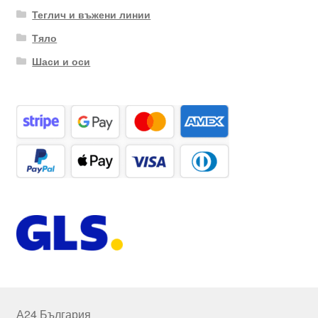
Теглич и въжени линии
Тяло
Шаси и оси
А24 България