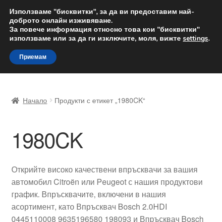
ДОСТАВКА от 12 лв.
Използваме "бисквитки", за да ви предоставим най-
доброто онлайн изживяване.
Доставка по целия свят
За повече информация относно това кои "бисквитки"
използваме или за да ги изключите, моля, вижте
settings
.
Skip
Skip
Menu
Приемам
to
to
navigation
content
Начало
Начало
Продукти с етикет „1980CK“
Доставка по целия свят
1980CK
Жалби
За нас
Открийте високо качествени впръсквачи за вашия
автомобил Citroën или Peugeot с нашия продуктови
Количка
график. Впръсквачите, включени в нашия
асортимент, като Впръсквач Bosch 2.0HDI
Контакт
0445110008 9635196580 198093 и Впръсквач Bosch