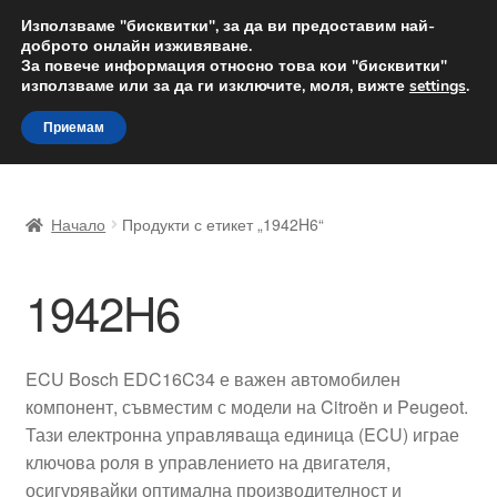
ДОСТАВКА от 12 лв.
Използваме "бисквитки", за да ви предоставим най-
доброто онлайн изживяване.
Доставка по целия свят
За повече информация относно това кои "бисквитки"
използваме или за да ги изключите, моля, вижте
settings
.
Skip
Skip
Menu
Приемам
to
to
navigation
content
Начало
Начало
Продукти с етикет „1942H6“
Доставка по целия свят
1942H6
Жалби
За нас
ECU Bosch EDC16C34 е важен автомобилен
компонент, съвместим с модели на Citroën и Peugeot.
Количка
Тази електронна управляваща единица (ECU) играе
ключова роля в управлението на двигателя,
Контакт
осигурявайки оптимална производителност и