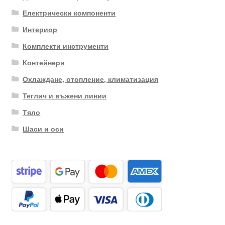
Електрически компоненти
Интериор
Комплекти инструменти
Контейнери
Охлаждане, отопление, климатизация
Теглич и въжени линии
Тяло
Шаси и оси