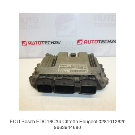
ECU Bosch EDC16C34 Citroën Peugeot 0281012620
9663944680