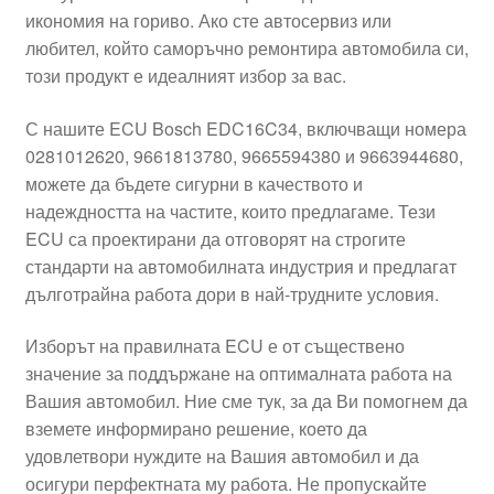
икономия на гориво. Ако сте автосервиз или
Моята сметка
любител, който саморъчно ремонтира автомобила си,
този продукт е идеалният избор за вас.
Плащанията
С нашите ECU Bosch EDC16C34, включващи номера
Политика за поверителност
0281012620, 9661813780, 9665594380 и 9663944680,
можете да бъдете сигурни в качеството и
надеждността на частите, които предлагаме. Тези
Правила и условия
ECU са проектирани да отговорят на строгите
стандарти на автомобилната индустрия и предлагат
Процедура за рекламации
дълготрайна работа дори в най-трудните условия.
Разгледайте
Изборът на правилната ECU е от съществено
значение за поддържане на оптималната работа на
Транспорт
Вашия автомобил. Ние сме тук, за да Ви помогнем да
вземете информирано решение, което да
удовлетвори нуждите на Вашия автомобил и да
осигури перфектната му работа. Не пропускайте