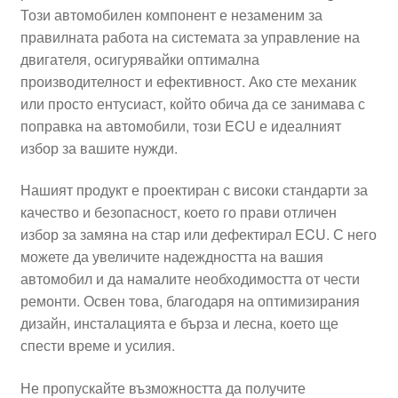
Този автомобилен компонент е незаменим за
Моята сметка
правилната работа на системата за управление на
двигателя, осигурявайки оптимална
Плащанията
производителност и ефективност. Ако сте механик
или просто ентусиаст, който обича да се занимава с
Политика за поверителност
поправка на автомобили, този ECU е идеалният
избор за вашите нужди.
Правила и условия
Нашият продукт е проектиран с високи стандарти за
качество и безопасност, което го прави отличен
Процедура за рекламации
избор за замяна на стар или дефектирал ECU. С него
можете да увеличите надеждността на вашия
Разгледайте
автомобил и да намалите необходимостта от чести
ремонти. Освен това, благодаря на оптимизирания
Транспорт
дизайн, инсталацията е бърза и лесна, което ще
спести време и усилия.
Не пропускайте възможността да получите