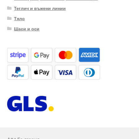
Теглич и въжени линии
Тяло
Шаси и оси