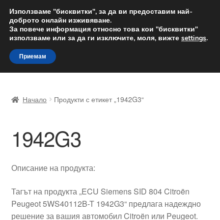
ДОСТАВКА от 12 лв.
Използваме "бисквитки", за да ви предоставим най-
доброто онлайн изживяване.
Доставка по целия свят
За повече информация относно това кои "бисквитки"
използваме или за да ги изключите, моля, вижте
settings
.
Skip
Skip
Menu
Приемам
to
to
navigation
content
Начало
Начало
Продукти с етикет „1942G3“
Доставка по целия свят
1942G3
Жалби
За нас
Описание на продукта:
Количка
Тагът на продукта „ECU Siemens SID 804 Citroën
Peugeot 5WS40112B-T 1942G3“ предлага надеждно
Контакт
решение за вашия автомобил Citroën или Peugeot.