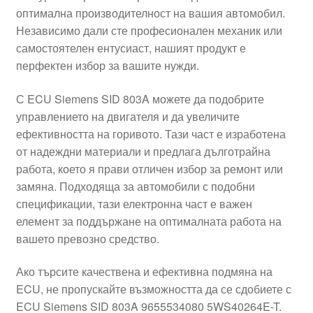
оптимална производителност на вашия автомобил.
Моята сметка
Независимо дали сте професионален механик или
самостоятелен ентусиаст, нашият продукт е
Плащанията
перфектен избор за вашите нужди.
Политика за поверителност
С ECU Siemens SID 803A можете да подобрите
управлението на двигателя и да увеличите
ефективността на горивото. Тази част е изработена
Правила и условия
от надеждни материали и предлага дълготрайна
работа, което я прави отличен избор за ремонт или
Процедура за рекламации
замяна. Подходяща за автомобили с подобни
спецификации, тази електронна част е важен
Разгледайте
елемент за поддържане на оптималната работа на
вашето превозно средство.
Транспорт
Ако търсите качествена и ефективна подмяна на
ECU, не пропускайте възможността да се сдобиете с
ECU Siemens SID 803A 9655534080 5WS40264E-T.