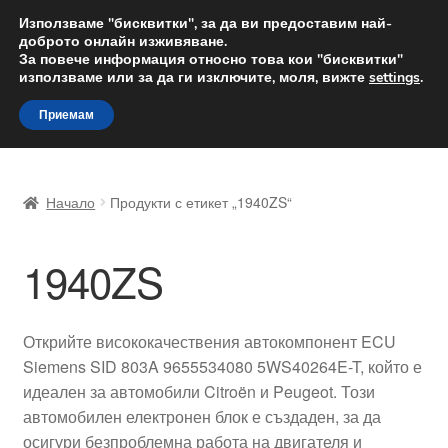
ДОСТАВКА от 12 лв.
Използваме "бисквитки", за да ви предоставим най-
доброто онлайн изживяване.
Доставка по целия свят
За повече информация относно това кои "бисквитки"
използваме или за да ги изключите, моля, вижте
settings
.
Skip
Skip
Menu
Приемам
to
to
navigation
content
Начало
Начало
Продукти с етикет „1940ZS“
Доставка по целия свят
1940ZS
Жалби
За нас
Открийте висококачествения автокомпонент ECU
Siemens SID 803A 9655534080 5WS40264E-T, който е
Количка
идеален за автомобили Citroën и Peugeot. Този
автомобилен електронен блок е създаден, за да
Контакт
осигури безпроблемна работа на двигателя и