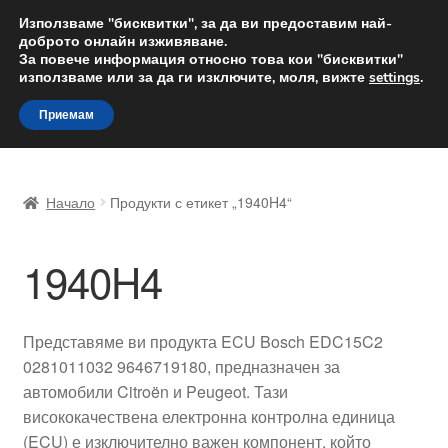
ДОСТАВКА от 12 лв.
Използваме "бисквитки", за да ви предоставим най-
доброто онлайн изживяване.
Доставка по целия свят
За повече информация относно това кои "бисквитки"
използваме или за да ги изключите, моля, вижте
settings
.
Skip
Skip
Menu
Приемам
to
to
navigation
content
Начало
Начало
Продукти с етикет „1940H4“
Доставка по целия свят
1940H4
Жалби
За нас
Представяме ви продукта ECU Bosch EDC15C2
0281011032 9646719180, предназначен за
Количка
автомобили Citroën и Peugeot. Тази
висококачествена електронна контролна единица
Контакт
(ECU) е изключително важен компонент, който