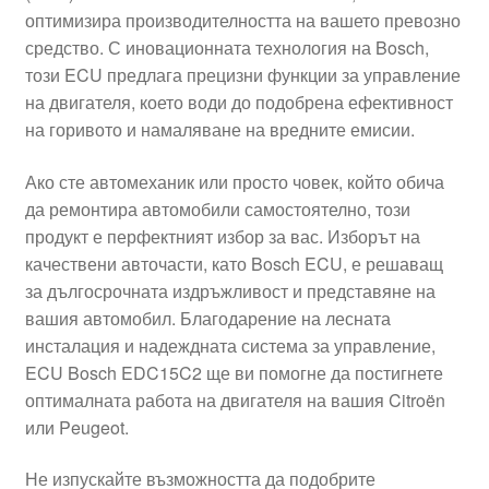
оптимизира производителността на вашето превозно
Моята сметка
средство. С иновационната технология на Bosch,
този ECU предлага прецизни функции за управление
Плащанията
на двигателя, което води до подобрена ефективност
на горивото и намаляване на вредните емисии.
Политика за поверителност
Ако сте автомеханик или просто човек, който обича
да ремонтира автомобили самостоятелно, този
Правила и условия
продукт е перфектният избор за вас. Изборът на
качествени авточасти, като Bosch ECU, е решаващ
Процедура за рекламации
за дългосрочната издръжливост и представяне на
вашия автомобил. Благодарение на лесната
Разгледайте
инсталация и надеждната система за управление,
ECU Bosch EDC15C2 ще ви помогне да постигнете
Транспорт
оптималната работа на двигателя на вашия Citroën
или Peugeot.
Не изпускайте възможността да подобрите