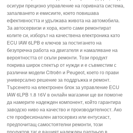
осигури прецизно управление на горивната система,
Моята сметка
запалването и емисиите, което повишава
ефективността и удължава живота на автомобила.
Плащанията
За автосервизи и хора, които сами ремонтират
колите си, изборът на качествена електроника като
Политика за поверителност
ECU IAW 6LPB е ключов за постигането на
безупречна работа на двигателя и намаляване на
вероятността от скъпи ремонти. Този продукт
Правила и условия
покрива широк спектър от нужди и е съвместим с
различни модели Citroën и Peugeot, което го прави
Процедура за рекламации
универсално решение за поддръжка и ремонт.
Търсенето на електронен блок за управление ECU
Разгледайте
IAW 6LPB 1.8 16V в онлайн магазини ще ви помогне
да намерите надежден компонент, който гарантира
Транспорт
заводско ниво на качество и производителност. Ако
сте професионален автосервиз или ентусиаст,
предпочитащ самостоятелни ремонти, този
продуктов таг е вашият надежден партньор в