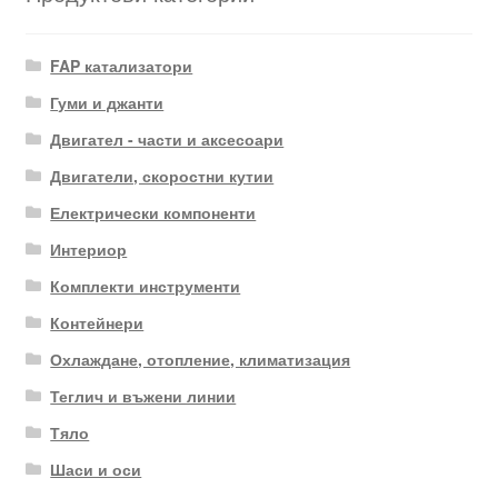
FAP катализатори
Гуми и джанти
Двигател - части и аксесоари
Двигатели, скоростни кутии
Електрически компоненти
Интериор
Комплекти инструменти
Контейнери
Охлаждане, отопление, климатизация
Теглич и въжени линии
Тяло
Шаси и оси