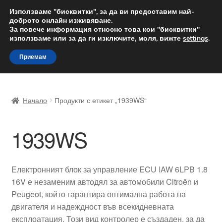
ДОСТАВКА от 12 лв.
Използваме "бисквитки", за да ви предоставим най-
доброто онлайн изживяване.
Доставка по целия свят
За повече информация относно това кои "бисквитки"
използваме или за да ги изключите, моля, вижте
settings
.
Skip
Skip
Menu
Приемам
to
to
navigation
content
Начало
Начало
Продукти с етикет „1939WS“
Доставка по целия свят
1939WS
Жалби
За нас
Електронният блок за управление ECU IAW 6LPB 1.8
16V е незаменим автодял за автомобили Citroën и
Количка
Peugeot, който гарантира оптимална работа на
двигателя и надеждност във всекидневната
Контакт
експлоатация. Този вид контролер е създаден, за да