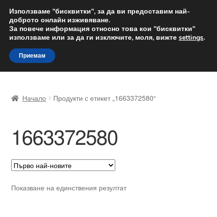
ДОСТАВКА от 12 лв.
Използваме "бисквитки", за да ви предоставим най-
доброто онлайн изживяване.
Доставка по целия свят
За повече информация относно това кои "бисквитки"
използваме или за да ги изключите, моля, вижте
settings
.
Skip
Skip
Menu
Приемам
to
to
navigation
content
Начало
Начало
Продукти с етикет „1663372580“
Доставка по целия свят
1663372580
Жалби
За нас
Количка
Показване на единствения резултат
Контакт