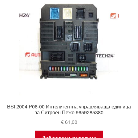
Моята сметка
Плащанията
Политика за поверителност
Правила и условия
Процедура за рекламации
Разгледайте
BSI 2004 P06-00 Интелигентна управляваща единица
Транспорт
за Ситроен Пежо 9659285380
€
61,00
Добавяне в количката