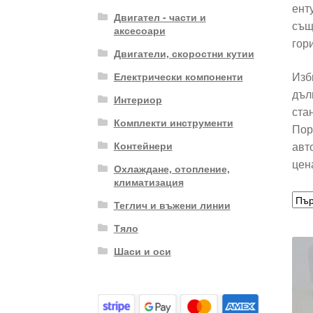
ент
Двигател - части и
същ
аксесоари
гор
Двигатели, скоростни кутии
Изб
Електрически компоненти
дъл
Интериор
ста
Комплекти инструменти
Пор
авт
Контейнери
цен
Охлаждане, отопление,
климатизация
Теглич и въжени линии
Тяло
Шаси и оси