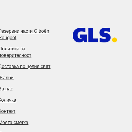
Резервни части Citroën
Peugeot
Политика за
поверителност
Доставка по целия свят
Жалби
За нас
Количка
Контакт
Моята сметка