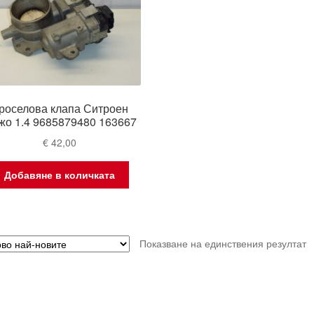
роселова клапа Ситроен
жо 1.4 9685879480 163667
€
42,00
Добавяне в количката
Показване на единствения резултат