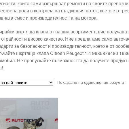
усиасти, които сами извършват ремонти на своите превозни
ествена роля в контрола на въздушния поток, което е от р
ивната смес и производителността на мотора.
ирайки шкртяща клапа от нашия асортимент, вие получават
готрайност и високо качество. Ние предлагаме само авточас
ндарти за безопасност и производителност, което е от особе
ъчайте шкртяща клапа Citroën Peugeot 1.4 9685879480 163
омобил. Не пропускайте възможността да получите продукт 
а!
Показване на единствения резултат