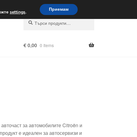
вка по целия свят
Приемам
вижте
settings
.
Търсене
Търсене
за:
€
0,00
0 items
авточаст за автомобилите Citroën и
 продукт е идеален за автосервизи и