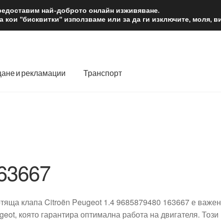
2 лв.
Доста
предоставим най-доброто онлайн изживяване.
 кои "бисквитки" използваме или за да ги изключите, моля, 
ане и рекламации
Транспорт
 нас
Количка
Контакт
Моята сметка
Плащанията
словия
Процедура за рекламации
Разгледайте
Транспорт
63667
тяща клапа Citroën Peugeot 1.4 9685879480 163667 е важен 
geot, която гарантира оптимална работа на двигателя. Този