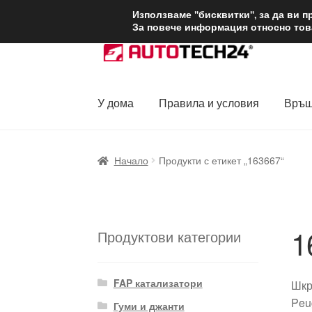
ДОСТАВКА от 1
Използваме "бисквитки", за да ви 
За повече информация относно това
Skip
Skip
to
to
navigation
content
У дома
Правила и условия
Връщ
Начало
Доставка по целия свят
Жалби
За
Начало
Продукти с етикет „163667“
Политика за поверителност
Правила и у
1
Продуктови категории
FAP катализатори
Шкр
Peu
Гуми и джанти