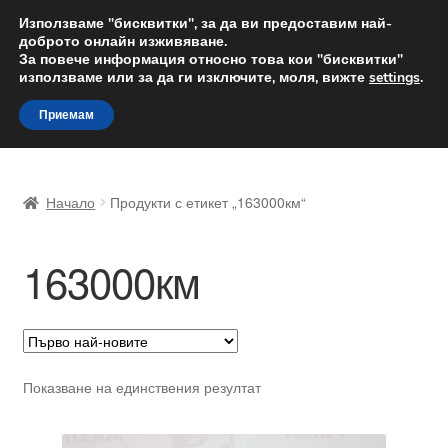
ДОСТАВКА от 12 лв.
Използваме "бисквитки", за да ви предоставим най-
доброто онлайн изживяване.
Доставка по целия свят
За повече информация относно това кои "бисквитки"
използваме или за да ги изключите, моля, вижте
settings
.
Skip
Skip
Menu
Приемам
to
to
navigation
content
Начало
Начало
Продукти с етикет „163000км“
Доставка по целия свят
163000км
Жалби
За нас
Количка
Показване на единствения резултат
Контакт