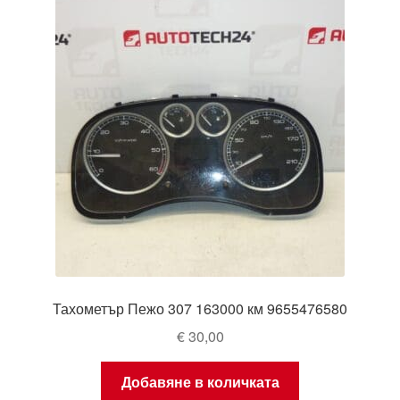
Моята сметка
Плащанията
Политика за поверителност
Правила и условия
Процедура за рекламации
Разгледайте
Тахометър Пежо 307 163000 км 9655476580
Транспорт
€
30,00
Добавяне в количката