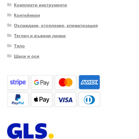
Комплекти инструменти
Контейнери
Охлаждане, отопление, климатизация
Теглич и въжени линии
Тяло
Шаси и оси