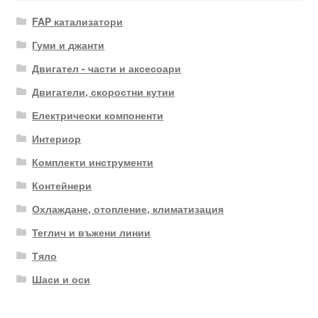
FAP катализатори
Гуми и джанти
Двигател - части и аксесоари
Двигатели, скоростни кутии
Електрически компоненти
Интериор
Комплекти инструменти
Контейнери
Охлаждане, отопление, климатизация
Теглич и въжени линии
Тяло
Шаси и оси