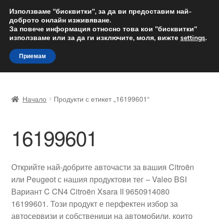
ДОСТАВКА от 12 лв.
Използваме "бисквитки", за да ви предоставим най-
доброто онлайн изживяване.
Доставка по целия свят
За повече информация относно това кои "бисквитки"
използваме или за да ги изключите, моля, вижте
settings
.
Skip
Skip
Menu
Приемам
to
to
navigation
content
Начало
Начало
Продукти с етикет „16199601“
Доставка по целия свят
16199601
Жалби
За нас
Открийте най-добрите авточасти за вашия Citroën
или Peugeot с нашия продуктови тег – Valeo BSI
Количка
Вариант C CN4 Citroën Xsara II 9650914080
16199601. Този продукт е перфектен избор за
Контакт
автосервизи и собственици на автомобили, които