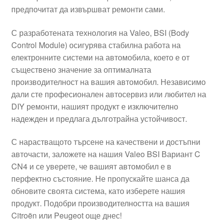
предпочитат да извършват ремонти сами.
Моята сметка
С разработената технология на Valeo, BSI (Body
Плащанията
Control Module) осигурява стабилна работа на
електронните системи на автомобила, което е от
Политика за поверителност
съществено значение за оптималната
производителност на вашия автомобил. Независимо
дали сте професионален автосервиз или любител на
Правила и условия
DIY ремонти, нашият продукт е изключително
надежден и предлага дълготрайна устойчивост.
Процедура за рекламации
С нарастващото търсене на качествени и достъпни
Разгледайте
авточасти, заложете на нашия Valeo BSI Вариант C
CN4 и се уверете, че вашият автомобил е в
Транспорт
перфектно състояние. Не пропускайте шанса да
обновите своята система, като изберете нашия
продукт. Подобри производителността на вашия
Citroën или Peugeot още днес!