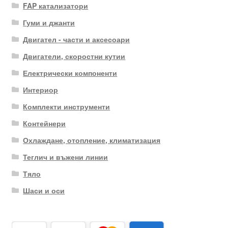
FAP катализатори
Гуми и джанти
Двигател - части и аксесоари
Двигатели, скоростни кутии
Електрически компоненти
Интериор
Комплекти инструменти
Контейнери
Охлаждане, отопление, климатизация
Теглич и въжени линии
Тяло
Шаси и оси