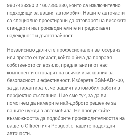
9807428280 и 1607285280, които са изключително
Моята сметка
подходящи за вашия автомобил. Нашите авточасти
са специално проектирани да отговарят на високите
Плащанията
стандарти на производителите и предоставят
надеждност и дълготрайност.
Политика за поверителност
Независимо дали сте професионален автосервиз
или просто ентусиаст, който обича да поправя
Правила и условия
собственото си возило, предлаганите от нас
компоненти отговарят на всички изисквания за
Процедура за рекламации
безопасност и ефективност. Изберете BSM-AB4-00,
за да гарантирате, че вашият автомобил работи в
Разгледайте
перфектно състояние. Ние сме тук, за да ви
помогнем да намерите най-доброто решение за
Транспорт
вашите нужди в автомобила. Не пропускайте
възможността да подобрите производителността на
вашето Citroën или Peugeot с нашите надеждни
авточасти.