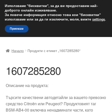
ДОСТАВКА от 12 лв.
Използваме "бисквитки", за да ви предоставим най-
доброто онлайн изживяване.
Доставка по целия свят
За повече информация относно това кои "бисквитки"
използваме или за да ги изключите, моля, вижте
settings
.
Skip
Skip
Menu
Приемам
to
to
navigation
content
Начало
Начало
Продукти с етикет „1607285280“
Доставка по целия свят
1607285280
Жалби
За нас
Описание на продукта:
Количка
Търсите качествени автодетайли за вашето превозно
средство Citroën или Peugeot? Продуктовият таг
Контакт
BSM-AB4-00 включва ненадминати части, като