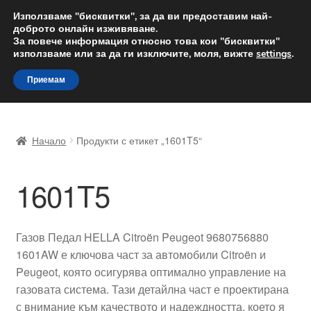
ДОСТАВКА от 12 лв.
Използваме "бисквитки", за да ви предоставим най-
доброто онлайн изживяване.
Доставка по целия свят
За повече информация относно това кои "бисквитки"
използваме или за да ги изключите, моля, вижте
settings
.
Skip
Skip
Menu
Приемам
to
to
navigation
content
Начало
Начало
Продукти с етикет „1601T5“
Доставка по целия свят
1601T5
Жалби
За нас
Газов Педал HELLA Citroën Peugeot 9680756880
1601AW е ключова част за автомобили Citroën и
Количка
Peugeot, която осигурява оптимално управление на
газовата система. Тази детайлна част е проектирана
Контакт
с внимание към качеството и надеждността, което я