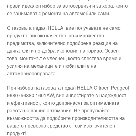
прави идеален избор за автосервизи и за хора, които
Моята сметка
се занимават с ремонти на автомобили сами.
Плащанията
С газовата педал HELLA, вие получавате не само
продукт с високо качество, но и множество
Политика за поверителност
предимства, включително подобрена реакция на
двигателя и по-добра икономия на гориво. Освен
това, монтажът е улеснен, което спестява време и
Правила и условия
усилия на механиците и любителите на
автомобилооправата.
Процедура за рекламации
При избора на газовата педал HELLA Citroën Peugeot
Разгледайте
9680756880 1601AW, вие инвестирате в надеждност
и ефективност, които допринасят за оптималната
Транспорт
работа на вашия автомобил. Не пропускайте
възможността да подобрите производителността на
вашето превозно средство с този изключителен
продукт!