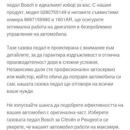
педал Bosch е идеалният избор за вас. С нашия
Моята сметка
продукт, модел 0280755149 и неговите съвместими
номера 9687159980 и 1601AR, ще осигурите
Плащанията
оптимална работа на двигателя и безпроблемно
управление на автомобила.
Политика за поверителност
Тази газова педал е проектирана с внимание към
детайлите, за да гарантира издръжливост и отлична
Правила и условия
производителност дори в сложни условия.
Независимо дали сте професионален автосервиз
Процедура за рекламации
или майстор, който обича да поправя автомобила си
сам, нашата газова педал ще отговори на всички
Разгледайте
ваши нужди.
Транспорт
Не изпускайте шанса да подобрите ефективността на
вашия автомобил с оригинална част. Изберете
газовата педал Bosch за Citroën и Peugeot и се
уверете, че вашият автомобил работи на максимум.