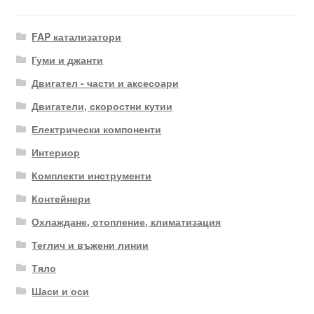
FAP катализатори
Гуми и джанти
Двигател - части и аксесоари
Двигатели, скоростни кутии
Електрически компоненти
Интериор
Комплекти инструменти
Контейнери
Охлаждане, отопление, климатизация
Теглич и въжени линии
Тяло
Шаси и оси