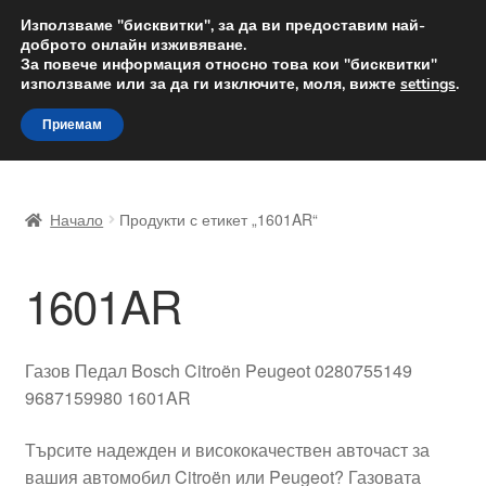
ДОСТАВКА от 12 лв.
Използваме "бисквитки", за да ви предоставим най-
доброто онлайн изживяване.
Доставка по целия свят
За повече информация относно това кои "бисквитки"
използваме или за да ги изключите, моля, вижте
settings
.
Skip
Skip
Menu
Приемам
to
to
navigation
content
Начало
Начало
Продукти с етикет „1601AR“
Доставка по целия свят
1601AR
Жалби
За нас
Газов Педал Bosch Citroën Peugeot 0280755149
9687159980 1601AR
Количка
Търсите надежден и висококачествен авточаст за
Контакт
вашия автомобил Citroën или Peugeot? Газовата