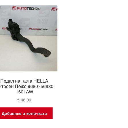
Педал на газта HELLA
итроен Пежо 9680756880
1601AW
€
48,00
Добавяне в количката