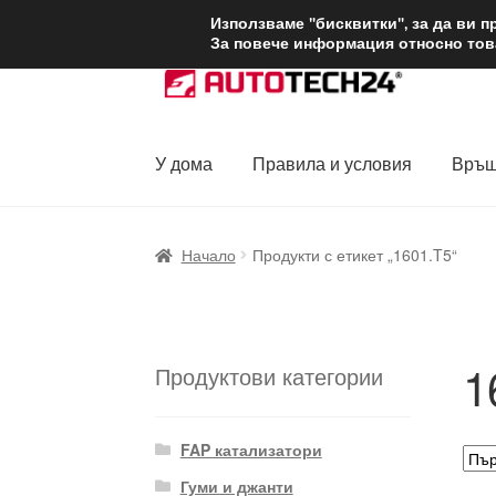
ДОСТАВКА от 1
Използваме "бисквитки", за да ви 
За повече информация относно това
Skip
Skip
to
to
navigation
content
У дома
Правила и условия
Връщ
Начало
Доставка по целия свят
Жалби
За
Начало
Продукти с етикет „1601.T5“
Политика за поверителност
Правила и у
1
Продуктови категории
FAP катализатори
Гуми и джанти