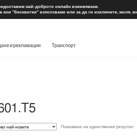
2 лв.
Доста
предоставим най-доброто онлайн изживяване.
 кои "бисквитки" използваме или за да ги изключите, моля, 
ане и рекламации
Транспорт
 нас
Количка
Контакт
Моята сметка
Плащанията
словия
Процедура за рекламации
Разгледайте
Транспорт
601.T5
Показване на единствения резултат