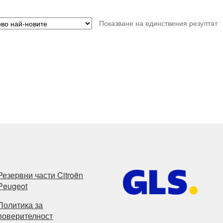
Показване на единствения резултат
Резервни части Citroën
Peugeot
Политика за
поверителност