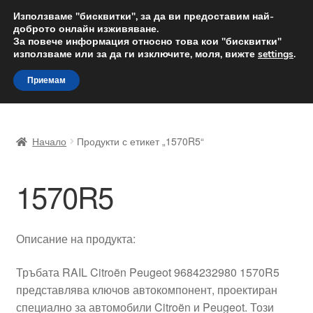
ДОСТАВКА от 12 лв.
Използваме "бисквитки", за да ви предоставим най-
доброто онлайн изживяване.
Доставка по целия свят
За повече информация относно това кои "бисквитки"
използваме или за да ги изключите, моля, вижте
settings
.
Skip
Skip
Menu
Приемам
to
to
navigation
content
Начало
Начало
Продукти с етикет „1570R5“
Доставка по целия свят
1570R5
Жалби
За нас
Описание на продукта:
Количка
Тръбата RAIL Citroën Peugeot 9684232980 1570R5
представлява ключов автокомпонент, проектиран
Контакт
специално за автомобили Citroën и Peugeot. Този