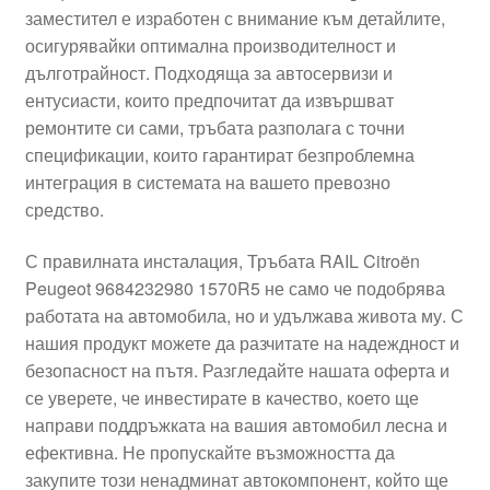
заместител е изработен с внимание към детайлите,
Моята сметка
осигурявайки оптимална производителност и
дълготрайност. Подходяща за автосервизи и
Плащанията
ентусиасти, които предпочитат да извършват
ремонтите си сами, тръбата разполага с точни
Политика за поверителност
спецификации, които гарантират безпроблемна
интеграция в системата на вашето превозно
средство.
Правила и условия
С правилната инсталация, Тръбата RAIL Citroën
Процедура за рекламации
Peugeot 9684232980 1570R5 не само че подобрява
работата на автомобила, но и удължава живота му. С
Разгледайте
нашия продукт можете да разчитате на надеждност и
безопасност на пътя. Разгледайте нашата оферта и
Транспорт
се уверете, че инвестирате в качество, което ще
направи поддръжката на вашия автомобил лесна и
ефективна. Не пропускайте възможността да
закупите този ненадминат автокомпонент, който ще