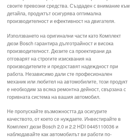
своите превозни средства. Създаден с внимание към
Моята сметка
детайла, продуктът осигурява оптимална
производителност и ефективност на двигателя.
Плащанията
Използването на оригинални части като Комплект
Политика за поверителност
дюзи Bosch гарантира дълготрайност и висока
производителност. Дюзите са проектирани да
отговарят на строгите изисквания на
Правила и условия
производителите и предоставят надеждност при
работа. Независимо дали сте професионален
Процедура за рекламации
механик или любител на автомобилите, този продукт
е необходим за всяка ремонтна дейност, свързана с
Разгледайте
горивната система на вашия автомобил.
Транспорт
Не пропускайте възможността да осигурите
качеството, от което се нуждаете. Инвестирайте в
Комплект дюзи Bosch 2.0 и 2.2 HDI 0445110036 и
наблюдавайте как автомобилът ви работи по-