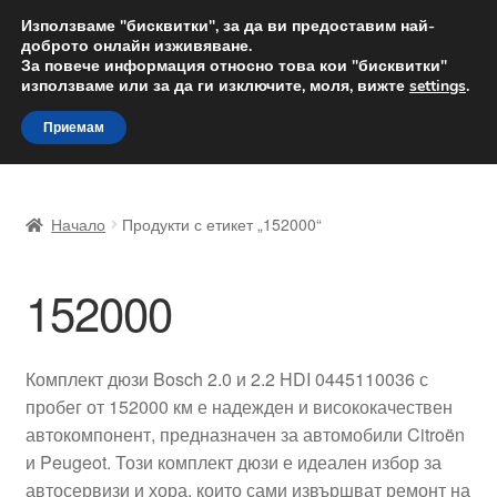
ДОСТАВКА от 12 лв.
Използваме "бисквитки", за да ви предоставим най-
доброто онлайн изживяване.
Доставка по целия свят
За повече информация относно това кои "бисквитки"
използваме или за да ги изключите, моля, вижте
settings
.
Skip
Skip
Menu
Приемам
to
to
navigation
content
Начало
Начало
Продукти с етикет „152000“
Доставка по целия свят
152000
Жалби
За нас
Комплект дюзи Bosch 2.0 и 2.2 HDI 0445110036 с
пробег от 152000 км е надежден и висококачествен
Количка
автокомпонент, предназначен за автомобили Citroën
и Peugeot. Този комплект дюзи е идеален избор за
Контакт
автосервизи и хора, които сами извършват ремонт на