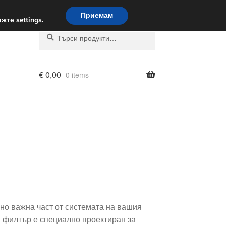
вка по целия свят
Приемам
вижте
settings
.
Търсене
Търсене
за:
€
0,00
0 items
лно важна част от системата на вашия
зи филтър е специално проектиран за