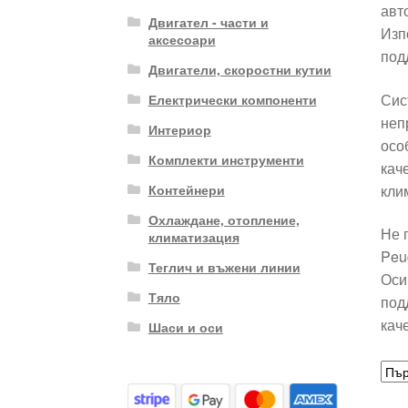
авт
Двигател - части и
Изп
аксесоари
под
Двигатели, скоростни кутии
Сис
Електрически компоненти
неп
Интериор
осо
Комплекти инструменти
кач
кли
Контейнери
Охлаждане, отопление,
Не 
климатизация
Peu
Теглич и въжени линии
Оси
Тяло
под
кач
Шаси и оси