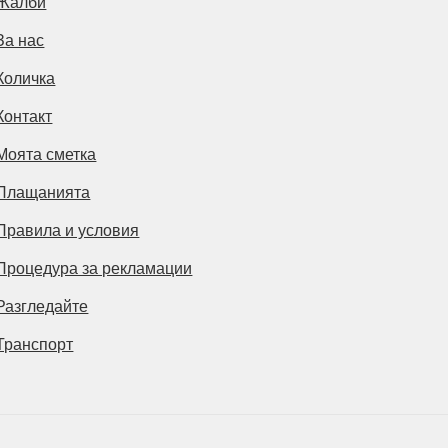
Жалби
За нас
Количка
Контакт
Моята сметка
Плащанията
Правила и условия
Процедура за рекламации
Разгледайте
Транспорт