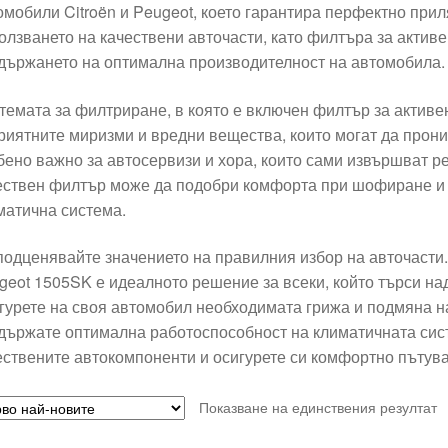
омобили Citroën и Peugeot, което гарантира перфектно прил
олзването на качествени авточасти, като филтъра за активе
държането на оптимална производителност на автомобила.
темата за филтриране, в която е включен филтър за активе
риятните миризми и вредни вещества, които могат да прони
бено важно за автосервизи и хора, които сами извършват р
ествен филтър може да подобри комфорта при шофиране и 
матична система.
подценявайте значението на правилния избор на авточасти. 
geot 1505SK е идеалното решение за всеки, който търси на
гурете на своя автомобил необходимата грижа и подмяна н
държате оптимална работоспособност на климатичната сис
ествените автокомпоненти и осигурете си комфортно пътува
Показване на единствения резултат