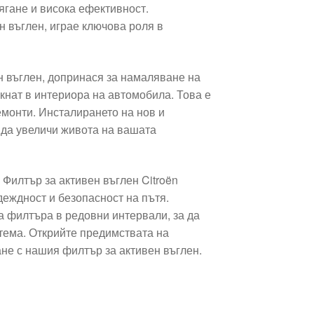
ягане и висока ефективност.
н въглен, играе ключова роля в
н въглен, допринася за намаляване на
кнат в интериора на автомобила. Това е
емонти. Инсталирането на нов и
да увеличи живота на вашата
Филтър за активен въглен Citroën
деждност и безопасност на пътя.
а филтъра в редовни интервали, за да
тема. Открийте предимствата на
не с нашия филтър за активен въглен.