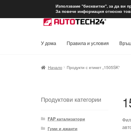
ДОСТАВКА от 1
Използваме "бисквитки", за да ви 
За повече информация относно това
Skip
Skip
to
to
navigation
content
У дома
Правила и условия
Връщ
Начало
Доставка по целия свят
Жалби
За
Начало
Продукти с етикет „1505SK“
Политика за поверителност
Правила и у
1
Продуктови категории
FAP катализатори
Фил
авт
Гуми и джанти