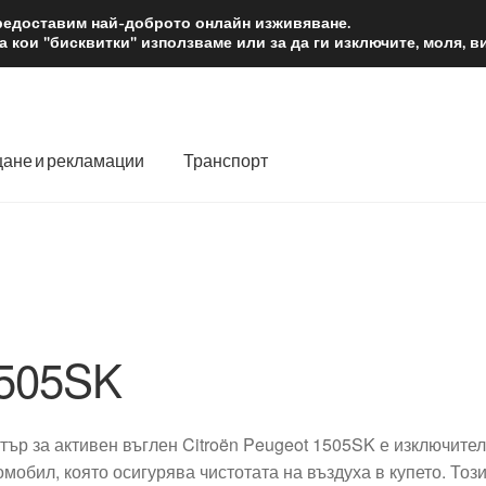
2 лв.
Доста
предоставим най-доброто онлайн изживяване.
 кои "бисквитки" използваме или за да ги изключите, моля, 
ане и рекламации
Транспорт
 нас
Количка
Контакт
Моята сметка
Плащанията
словия
Процедура за рекламации
Разгледайте
Транспорт
505SK
тър за активен въглен Citroën Peugeot 1505SK е изключите
омобил, която осигурява чистотата на въздуха в купето. То