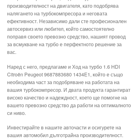
производителност на двигателя, като подобрява
Моята сметка
налягането на турбокомпресора и неговата
ефективност. Независимо дали сте професионален
Плащанията
автосервиз или любител, който самостоятелно
поправя своето превозно средство, нашият провод
Политика за поверителност
за всмукване на турбо е перфектното решение за
вас.
Правила и условия
Наред с него, предлагаме и Ход на турбо 1.6 HDI
Citroën Peugeot 9687883680 1434E1, който е също
Процедура за рекламации
необходима част за подобряване на работата на
вашия турбокомпресор. И двата продукта гарантират
Разгледайте
високо качество и надеждност, което ще помогне на
вашето превозно средство да работи на оптималното
Транспорт
си ниво.
Инвестирайте в нашите авточасти и осигурете на
вашия автомобил дълготрайна производителност.