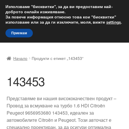
ДОСТАВКА от 12 лв.
Използваме "бисквитки", за да ви предоставим най-
доброто онлайн изживяване.
Доставка по целия свят
За повече информация относно това кои "бисквитки"
използваме или за да ги изключите, моля, вижте
settings
.
Skip
Skip
Menu
Приемам
to
to
navigation
content
Начало
Начало
Продукти с етикет „143453“
Доставка по целия свят
143453
Жалби
За нас
Представяме ви нашия висококачествен продукт –
Провод за всмукване на турбо 1.6 HDI Citroën
Количка
Peugeot 9656953680 143453, идеален за
автомобилите Citroën и Peugeot. Този авточаст е
Контакт
специално проектиран, за да осигури оптимална