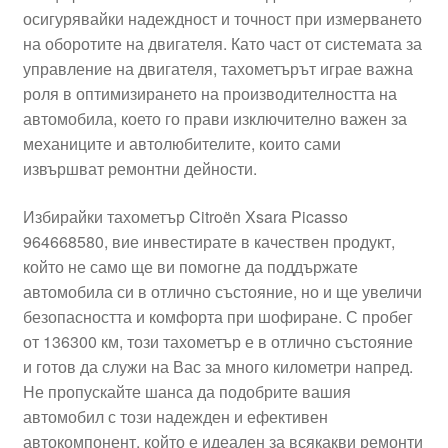
осигурявайки надеждност и точност при измерването
Моята сметка
на оборотите на двигателя. Като част от системата за
управление на двигателя, тахометърът играе важна
Плащанията
роля в оптимизирането на производителността на
автомобила, което го прави изключително важен за
Политика за поверителност
механиците и автолюбителите, които сами
извършват ремонтни дейности.
Правила и условия
Избирайки тахометър Citroën Xsara Picasso
964668580, вие инвестирате в качествен продукт,
Процедура за рекламации
който не само ще ви помогне да поддържате
автомобила си в отлично състояние, но и ще увеличи
Разгледайте
безопасността и комфорта при шофиране. С пробег
от 136300 км, този тахометър е в отлично състояние
Транспорт
и готов да служи на Вас за много километри напред.
Не пропускайте шанса да подобрите вашия
автомобил с този надежден и ефективен
автокомпонент, който е идеален за всякакви ремонти