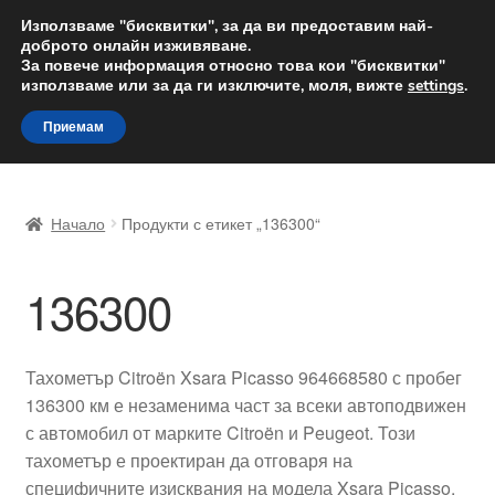
ДОСТАВКА от 12 лв.
Използваме "бисквитки", за да ви предоставим най-
доброто онлайн изживяване.
Доставка по целия свят
За повече информация относно това кои "бисквитки"
използваме или за да ги изключите, моля, вижте
settings
.
Skip
Skip
Menu
Приемам
to
to
navigation
content
Начало
Начало
Продукти с етикет „136300“
Доставка по целия свят
136300
Жалби
За нас
Тахометър Citroën Xsara Picasso 964668580 с пробег
136300 км е незаменима част за всеки автоподвижен
Количка
с автомобил от марките Citroën и Peugeot. Този
тахометър е проектиран да отговаря на
Контакт
специфичните изисквания на модела Xsara Picasso,