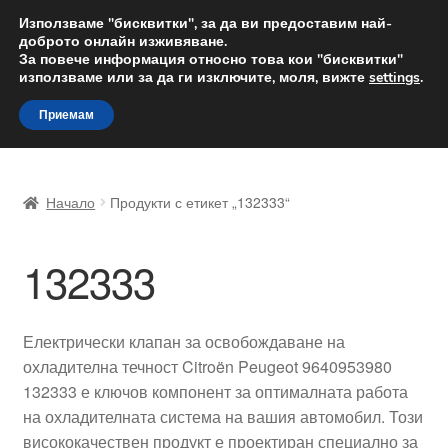
ДОСТАВКА от 12 лв.
Използваме "бисквитки", за да ви предоставим най-
доброто онлайн изживяване.
Доставка по целия свят
За повече информация относно това кои "бисквитки"
използваме или за да ги изключите, моля, вижте
settings
.
Skip
Skip
Menu
Приемам
to
to
navigation
content
Начало
Начало
Продукти с етикет „132333“
Доставка по целия свят
132333
Жалби
За нас
Електрически клапан за освобождаване на
охладителна течност Citroën Peugeot 9640953980
Количка
132333 е ключов компонент за оптималната работа
на охладителната система на вашия автомобил. Този
Контакт
висококачествен продукт е проектиран специално за