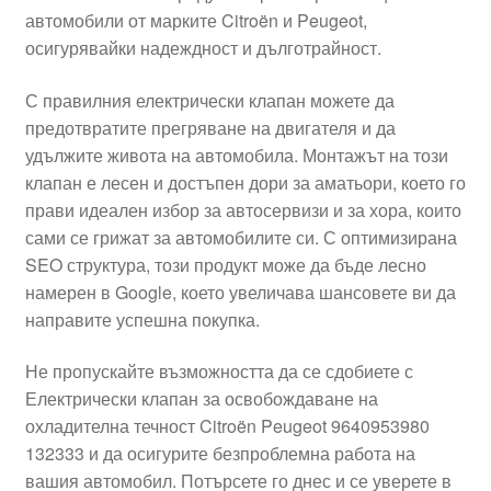
автомобили от марките Citroën и Peugeot,
Моята сметка
осигурявайки надеждност и дълготрайност.
Плащанията
С правилния електрически клапан можете да
предотвратите прегряване на двигателя и да
Политика за поверителност
удължите живота на автомобила. Монтажът на този
клапан е лесен и достъпен дори за аматьори, което го
прави идеален избор за автосервизи и за хора, които
Правила и условия
сами се грижат за автомобилите си. С оптимизирана
SEO структура, този продукт може да бъде лесно
Процедура за рекламации
намерен в Google, което увеличава шансовете ви да
направите успешна покупка.
Разгледайте
Не пропускайте възможността да се сдобиете с
Транспорт
Електрически клапан за освобождаване на
охладителна течност Citroën Peugeot 9640953980
132333 и да осигурите безпроблемна работа на
вашия автомобил. Потърсете го днес и се уверете в