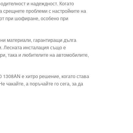
водителност и надеждност. Когато
а срещнете проблеми с настройките на
орт при шофиране, особено при
ени материали, гарантиращи дълга
и. Лесната инсталация също е
и, така и любителите на автомобилите,
0 1308AN е хитро решение, когато става
 чакайте, а поръчайте го сега, за да