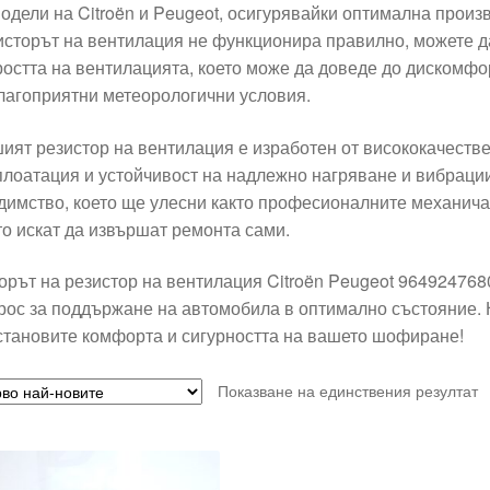
модели на Citroën и Peugeot, осигурявайки оптимална произ
исторът на вентилация не функционира правилно, можете д
ростта на вентилацията, което може да доведе до дискомф
лагоприятни метеорологични условия.
ият резистор на вентилация е изработен от висококачеств
плоатация и устойчивост на надлежно нагряване и вибраци
димство, което ще улесни както професионалните механичар
то искат да извършат ремонта сами.
орът на резистор на вентилация Citroën Peugeot 964924768
рос за поддържане на автомобила в оптимално състояние. Не
становите комфорта и сигурността на вашето шофиране!
Показване на единствения резултат