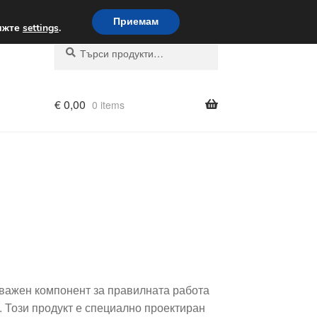
вка по целия свят
Приемам
вижте
settings
.
Търсене
Търсене
за:
€
0,00
0 items
 важен компонент за правилната работа
 Този продукт е специално проектиран