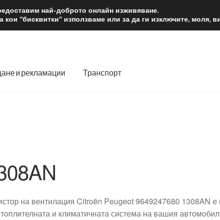
2 лв.
Доста
предоставим най-доброто онлайн изживяване.
 кои "бисквитки" използваме или за да ги изключите, моля, 
ане и рекламации
Транспорт
 нас
Количка
Контакт
Моята сметка
Плащанията
словия
Процедура за рекламации
Разгледайте
Транспорт
308AN
истор на вентилация Citroën Peugeot 9649247680 1308AN е
отоплителната и климатичната система на вашия автомобил.