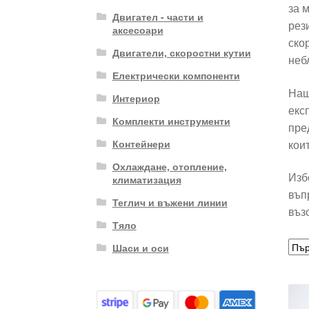
за 
Двигател - части и
рез
аксесоари
ско
Двигатели, скоростни кутии
неб
Електрически компоненти
Наш
Интериор
екс
Комплекти инструменти
пре
кои
Контейнери
Охлаждане, отопление,
Изб
климатизация
въп
Теглич и въжени линии
въз
Тяло
Шаси и оси