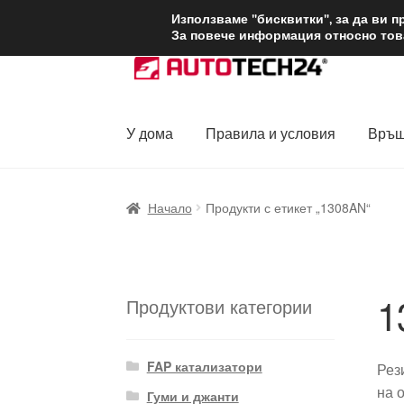
ДОСТАВКА от 1
Използваме "бисквитки", за да ви 
За повече информация относно това
Skip
Skip
to
to
navigation
content
У дома
Правила и условия
Връщ
Начало
Доставка по целия свят
Жалби
За
Начало
Продукти с етикет „1308AN“
Политика за поверителност
Правила и у
1
Продуктови категории
FAP катализатори
Рез
на 
Гуми и джанти