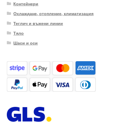
Контейнери
Охлаждане, отопление, климатизация
Теглич и въжени линии
Тяло
Шаси и оси