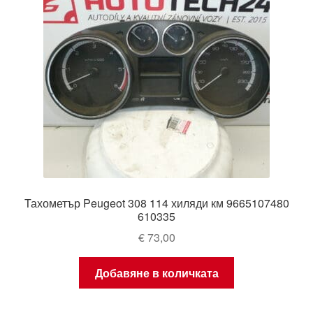
Тахометър Peugeot 308 114 хиляди км 9665107480
610335
€
73,00
Добавяне в количката