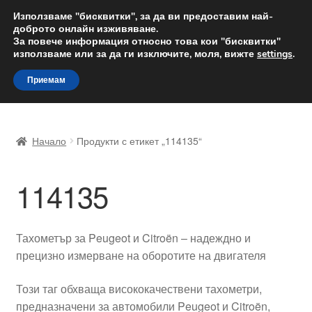
ДОСТАВКА от 12 лв.
Използваме "бисквитки", за да ви предоставим най-
доброто онлайн изживяване.
Доставка по целия свят
За повече информация относно това кои "бисквитки"
използваме или за да ги изключите, моля, вижте
settings
.
Skip
Skip
Menu
Приемам
to
to
navigation
content
Начало
Начало
Продукти с етикет „114135“
Доставка по целия свят
114135
Жалби
За нас
Тахометър за Peugeot и Citroën – надеждно и
прецизно измерване на оборотите на двигателя
Количка
Този таг обхваща висококачествени тахометри,
Контакт
предназначени за автомобили Peugeot и Citroën,