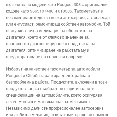
включително модели като Peugeot 308 с оригинални
Моята сметка
кодове като 9665107480 и 610335. Тахометърът е
незаменим автодял за всеки автосервиз, автослесар
Плащанията
или ентусиаст, ремонтиращ собствен автомобил. Той
осигурява точна индикация на оборотите на
Политика за поверителност
двигателя, което е от ключово значение за
правилното диагностициране и поддръжка на
двигателя, оптимизиране на работата му и
Правила и условия
предотвратяване на сериозни повреди.
Процедура за рекламации
Изборът на качествен тахометър за автомобили
Peugeot и Citroën гарантира дълготрайна и
Разгледайте
безпроблемна работа. Продуктите, включени в този
продуктов таг, са съобразени с оригиналните
Транспорт
спецификации на автомобилите, което осигурява
лесен монтаж и максимална съвместимост.
Независимо дали сте професионален автосервиз
или любител механик, този тахометър ще ви помогне