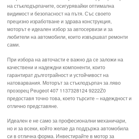
на стъклодърпачите, осигурявайки оптимална
Моята сметка
видимост и безопасност на пътя. Със своето
прецизно изработване и здрава конструкция,
Плащанията
моторът е идеален избор за автосервизи и за
любители на автомобили, които извършват ремонти
Политика за поверителност
сами.
При избора на авточасти е важно да се заложи на
Правила и условия
качествени и надеждни компоненти, които
гарантират дълготрайност и устойчивост на
Процедура за рекламации
натоварвания. Моторът за стъклодърпач за ляво
прозорец Peugeot 407 1137328124 9222Z0
Разгледайте
предоставя точно това, което търсите – надеждност и
отлично представяне.
Транспорт
Идеален е не само за професионални механичари,
но и за всеки, който желае да поддържа автомобила
си в отлична форма. Инвестирайте в мотор за