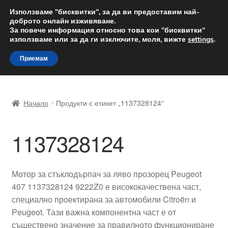
ДОСТАВКА от 12 лв.
Използваме "бисквитки", за да ви предоставим най-
доброто онлайн изживяване.
Доставка по целия свят
За повече информация относно това кои "бисквитки"
използваме или за да ги изключите, моля, вижте
settings
.
Skip
Skip
Menu
Приемам
to
to
navigation
content
Начало
Начало
Продукти с етикет „1137328124“
Доставка по целия свят
1137328124
Жалби
За нас
Мотор за стъклодърпач за ляво прозорец Peugeot
407 1137328124 9222Z0 е висококачествена част,
Количка
специално проектирана за автомобили Citroën и
Peugeot. Тази важна компонентна част е от
Контакт
съществено значение за правилното функциониране