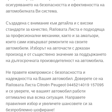
осигуряването на безопасността и ефективността на
Моята сметка
автомобилната Ви система.
Плащанията
Създадена с внимание към детайла и с високи
стандарти за качество, Railовата Листа е подходяща
Политика за поверителност
за професионални механики, както и за аматьори,
които сами извършват ремонтите на своите
автомобили. Изборът на авточасти с доказан
Правила и условия
произход е от съществено значение за поддържането
на дългосрочната производителност на автомобила.
Процедура за рекламации
Не правете компромиси с безопасността и
Разгледайте
надеждността на Вашия автомобил. Доверете се на
Railовата Листа Citroën Peugeot 0445214019 157095
Транспорт
и се уверете, че вашият автомобил работи
оптимално във всяка ситуация. Направете
правилния избор и увеличете шансовете си за
безпроблемно шофиране!