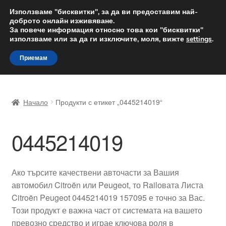
ДОСТАВКА от 12 лв.
Използваме "бисквитки", за да ви предоставим най-
доброто онлайн изживяване.
Доставка по целия свят
За повече информация относно това кои "бисквитки"
използваме или за да ги изключите, моля, вижте
settings
.
Skip
Skip
Menu
Приемам
to
to
navigation
content
Начало
Начало
Продукти с етикет „0445214019“
Доставка по целия свят
0445214019
Жалби
За нас
Ако търсите качествени авточасти за Вашия
автомобил Citroën или Peugeot, то Railовата Листа
Количка
Citroën Peugeot 0445214019 157095 е точно за Вас.
Този продукт е важна част от системата на вашето
Контакт
превозно средство и играе ключова роля в