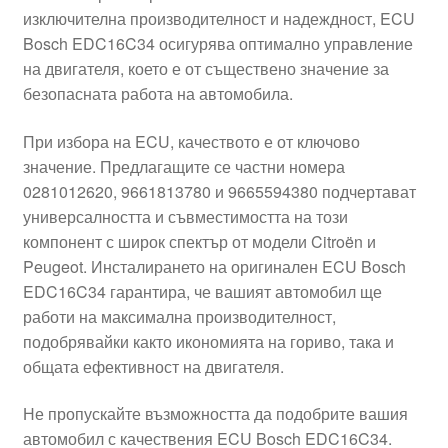
изключителна производителност и надеждност, ECU
Моята сметка
Bosch EDC16C34 осигурява оптимално управление
на двигателя, което е от съществено значение за
Плащанията
безопасната работа на автомобила.
Политика за поверителност
При избора на ECU, качеството е от ключово
значение. Предлагащите се частни номера
0281012620, 9661813780 и 9665594380 подчертават
Правила и условия
универсалността и съвместимостта на този
компонент с широк спектър от модели Citroën и
Процедура за рекламации
Peugeot. Инсталирането на оригинален ECU Bosch
EDC16C34 гарантира, че вашият автомобил ще
Разгледайте
работи на максимална производителност,
подобрявайки както икономията на гориво, така и
Транспорт
общата ефективност на двигателя.
Не пропускайте възможността да подобрите вашия
автомобил с качествения ECU Bosch EDC16C34.