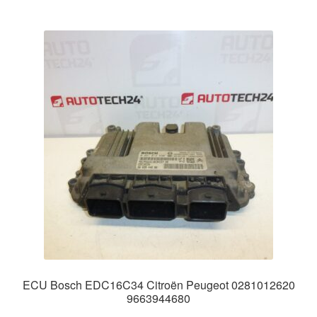
ECU Bosch EDC16C34 Citroën Peugeot 0281012620
9663944680