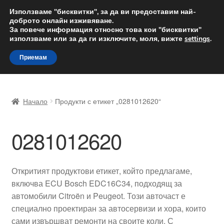
ДОСТАВКА от 12 лв.
Използваме "бисквитки", за да ви предоставим най-
доброто онлайн изживяване.
Доставка по целия свят
За повече информация относно това кои "бисквитки"
използваме или за да ги изключите, моля, вижте
settings
.
Skip
Skip
Menu
Приемам
to
to
navigation
content
Начало
Начало
Продукти с етикет „0281012620“
Доставка по целия свят
0281012620
Жалби
За нас
Откритият продуктови етикет, който предлагаме,
включва ECU Bosch EDC16C34, подходящ за
Количка
автомобили Citroën и Peugeot. Този авточаст е
специално проектиран за автосервизи и хора, които
Контакт
сами извършват ремонти на своите коли. С