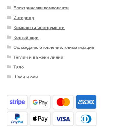
Електрически компоненти
Интериор
Комплекти инструменти
Контейнери
Охлаждане, отопление, климатизация
Теглич и въжени линии
Тяло
Шаси и оси