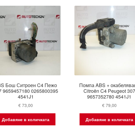
latest
S Бош Ситроен C4 Пежо
Помпа ABS + окабелява
7 9659457180 0265800395
Citroën C4 Peugeot 30
4541J1
9657352780 4541J1
€
73,00
€
79,00
Добавяне в количката
Добавяне в количката