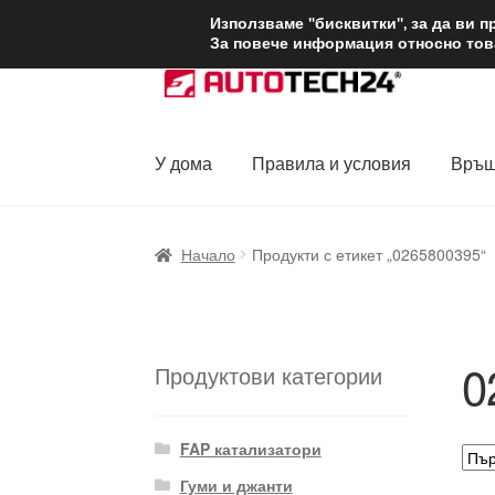
ДОСТАВКА от 1
Използваме "бисквитки", за да ви 
За повече информация относно това
Skip
Skip
to
to
navigation
content
У дома
Правила и условия
Връщ
Начало
Доставка по целия свят
Жалби
За
Начало
Продукти с етикет „0265800395“
Политика за поверителност
Правила и у
0
Продуктови категории
FAP катализатори
Гуми и джанти