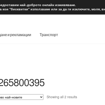
2 лв.
Доста
предоставим най-доброто онлайн изживяване.
 кои "бисквитки" използваме или за да ги изключите, моля, 
ане и рекламации
Транспорт
 нас
Количка
Контакт
Моята сметка
Плащанията
словия
Процедура за рекламации
Разгледайте
Транспорт
265800395
Sorted
Showing all 2 results
by