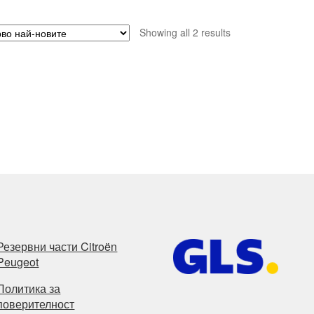
Sorted
Showing all 2 results
by
latest
Резервни части Citroën
Peugeot
Политика за
поверителност