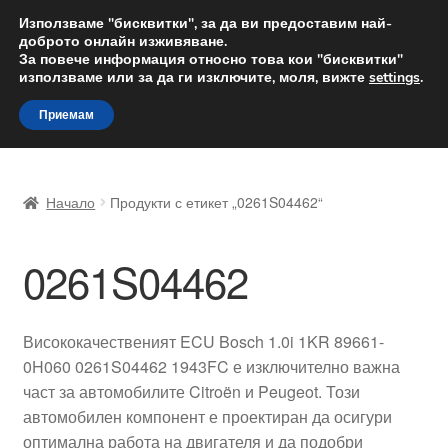
ДОСТАВКА от 12 лв.
Използваме "бисквитки", за да ви предоставим най-
доброто онлайн изживяване.
Доставка по целия свят
За повече информация относно това кои "бисквитки"
използваме или за да ги изключите, моля, вижте
settings
.
Skip
Skip
Menu
Приемам
to
to
navigation
content
Начало
Начало
Продукти с етикет „0261S04462“
Доставка по целия свят
0261S04462
Жалби
За нас
Висококачественият ECU Bosch 1.0i 1KR 89661-
0H060 0261S04462 1943FC е изключително важна
Количка
част за автомобилите Citroën и Peugeot. Този
автомобилен компонент е проектиран да осигури
Контакт
оптимална работа на двигателя и да подобри