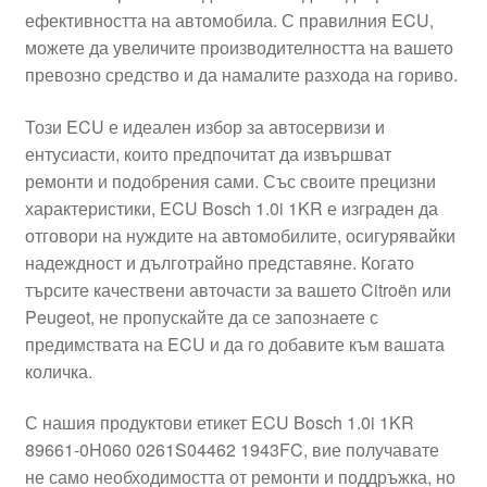
ефективността на автомобила. С правилния ECU,
Моята сметка
можете да увеличите производителността на вашето
превозно средство и да намалите разхода на гориво.
Плащанията
Този ECU е идеален избор за автосервизи и
Политика за поверителност
ентусиасти, които предпочитат да извършват
ремонти и подобрения сами. Със своите прецизни
характеристики, ECU Bosch 1.0i 1KR е изграден да
Правила и условия
отговори на нуждите на автомобилите, осигурявайки
надеждност и дълготрайно представяне. Когато
Процедура за рекламации
търсите качествени авточасти за вашето Citroën или
Peugeot, не пропускайте да се запознаете с
Разгледайте
предимствата на ECU и да го добавите към вашата
количка.
Транспорт
С нашия продуктови етикет ECU Bosch 1.0i 1KR
89661-0H060 0261S04462 1943FC, вие получавате
не само необходимостта от ремонти и поддръжка, но