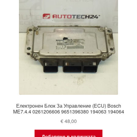
Моята сметка
Плащанията
Политика за поверителност
Правила и условия
Процедура за рекламации
Разгледайте
Електронен Блок За Управление (ECU) Bosch
Транспорт
ME7.4.4 0261206606 9651396380 194063 194064
€
48,00
Добавяне в количката