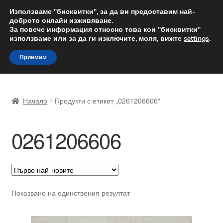
ДОСТАВКА от 12 лв.
Използваме "бисквитки", за да ви предоставим най-
доброто онлайн изживяване.
Доставка по целия свят
За повече информация относно това кои "бисквитки"
използваме или за да ги изключите, моля, вижте
settings
.
Skip
Skip
Menu
Приемам
to
to
navigation
content
Начало
Начало
Продукти с етикет „0261206606“
Доставка по целия свят
0261206606
Жалби
За нас
Количка
Показване на единствения резултат
Контакт