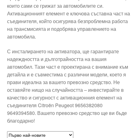
които сами се грижат за автомобилите си.
Моята сметка
Активационният елемент е ключова съставна част на
съединителя, който осигурява безпроблемна работа
Плащанията
на трансмисията и подобрява управлението на
автомобила.
Политика за поверителност
С инсталирането на активатора, ще гарантирате
надеждността и дълготрайността на вашия
Правила и условия
автомобил. Тази част е проектирана с внимание към
детайла и е съвместима с различни модели, което я
Процедура за рекламации
прави идеална за вашето превозно средство. Не
оставяйте нищо на случайността – инвестирайте в
Разгледайте
качество и сигурност с активационния елемент на
съединителя Citroën Peugeot 9656382080
Транспорт
9649394580. Вашето превозно средство ще ви бъде
благодарно!