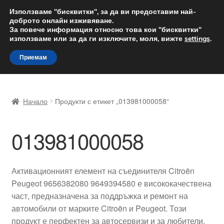
ДОСТАВКА от 12 лв.
Използваме "бисквитки", за да ви предоставим най-
доброто онлайн изживяване.
Доставка по целия свят
За повече информация относно това кои "бисквитки"
използваме или за да ги изключите, моля, вижте
settings
.
Skip
Skip
Menu
Приемам
to
to
navigation
content
Начало
Начало
Продукти с етикет „013981000058“
Доставка по целия свят
013981000058
Жалби
За нас
Активационният елемент на съединителя Citroën
Peugeot 9656382080 9649394580 е висококачествена
Количка
част, предназначена за поддръжка и ремонт на
автомобили от марките Citroën и Peugeot. Този
Контакт
продукт е перфектен за автосервизи и за любители,