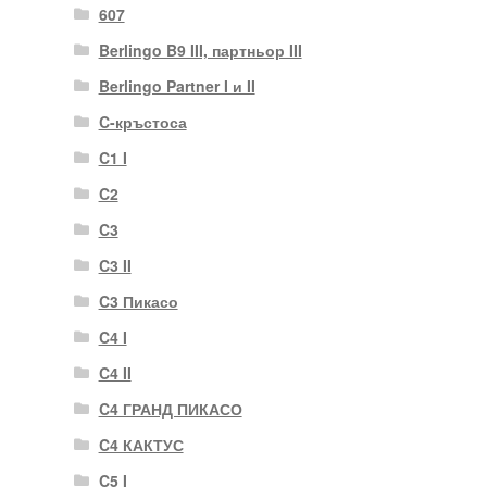
607
Berlingo B9 III, партньор III
Berlingo Partner I и II
C-кръстоса
C1 I
C2
C3
C3 II
C3 Пикасо
C4 I
C4 II
C4 ГРАНД ПИКАСО
C4 КАКТУС
C5 I