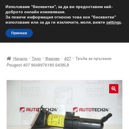
ДОСТАВКА от 12 лв.
Използваме "бисквитки", за да ви предоставим най-
доброто онлайн изживяване.
Доставка по целия свят
За повече информация относно това кои "бисквитки"
използваме или за да ги изключите, моля, вижте
settings
.
Skip
Skip
Menu
Приемам
to
to
navigation
content
Начало
Начало
Тяло
Фарове
407
Тръба за пръскане
Доставка по целия свят
Peugeot 407 9648976180 6438L8
Жалби
За нас
🔍
Количка
Контакт