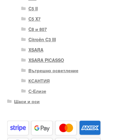
C5 II
C5 X7
C8 и 807
Citroën C3 III
XSARA
XSARA PICASSO
Вътрешно осветление
КСАНТИЯ
С-Елизе
Шаси и оси