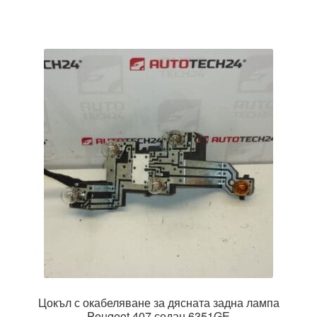
Цокъл с окабеляване за дясната задна лампа
Peugeot 407 седан 6351GE