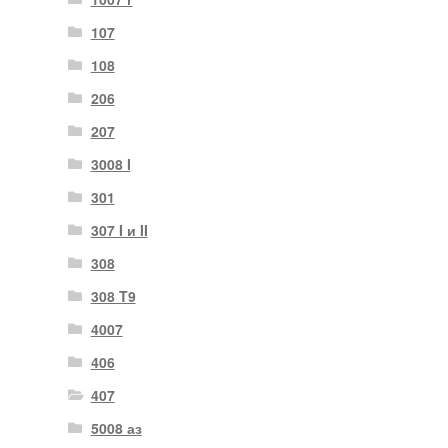
107
108
206
207
3008 I
301
307 I и II
308
308 T9
4007
406
407
5008 аз