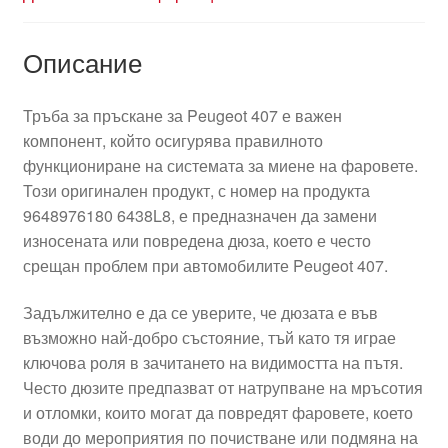
Описание
Тръба за пръскане за Peugeot 407 е важен
компонент, който осигурява правилното
функциониране на системата за миене на фаровете.
Този оригинален продукт, с номер на продукта
9648976180 6438L8, е предназначен да замени
износената или повредена дюза, което е често
срещан проблем при автомобилите Peugeot 407.
Задължително е да се уверите, че дюзата е във
възможно най-добро състояние, тъй като тя играе
ключова роля в зачитането на видимостта на пътя.
Често дюзите предпазват от натрупване на мръсотия
и отломки, които могат да повредят фаровете, което
води до мероприятия по почистване или подмяна на