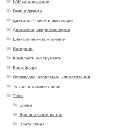
FAP катализатори
Гуми и джанти
Двигател - части и аксесоари
Двигатели, скоростни кутии
Електрически компоненти
Интериор
Комплекти инструменти
Контейнери
Охлаждане, отопление, климатизация
Теглич и въжени линии
Тяло
Брави
Брони и части от тях
Врата спира