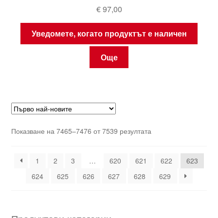
€
97,00
Уведомете, когато продуктът е наличен
Още
Sorted
Показване на 7465–7476 от 7539 резултата
by
latest
1
2
3
…
620
621
622
623
624
625
626
627
628
629