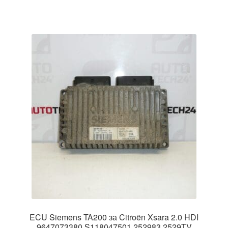
ECU Siemens TA200 за Citroën Xsara 2.0 HDI
9647073380 S118047501 252983 2529TV