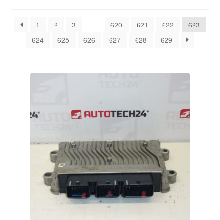
by
latest
Моята сметка
1
2
3
…
620
621
622
623
624
625
626
627
628
629
Плащанията
Политика за поверителност
Правила и условия
Процедура за рекламации
Разгледайте
Транспорт