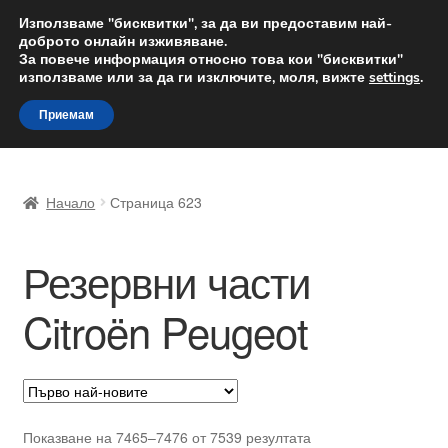
ДОСТАВКА от 12 лв.
Използваме "бисквитки", за да ви предоставим най-
доброто онлайн изживяване.
Доставка по целия свят
За повече информация относно това кои "бисквитки"
използваме или за да ги изключите, моля, вижте
settings
.
Skip
Skip
Menu
Приемам
to
to
navigation
content
Начало
Начало
Страница 623
Доставка по целия свят
Резервни части
Жалби
Citroën Peugeot
За нас
Количка
Контакт
Sorted
Показване на 7465–7476 от 7539 резултата