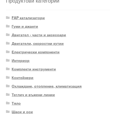
Продуктови категории
FAP катализатори
Гуми и джанти
Двигател - части и аксесоари
Двигатели, скоростни кутии
Електрически компоненти
Интериор
Комплекти инструменти
Контейнери
Охлаждане, отопление, климатизация
Теглич и въжени линии
Тяло
Шаси и оси