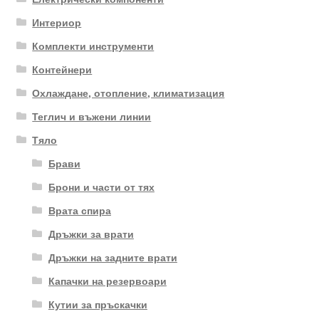
Интериор
Комплекти инструменти
Контейнери
Охлаждане, отопление, климатизация
Теглич и въжени линии
Тяло
Брави
Брони и части от тях
Врата спира
Дръжки за врати
Дръжки на задните врати
Капачки на резервоари
Кутии за пръскачки