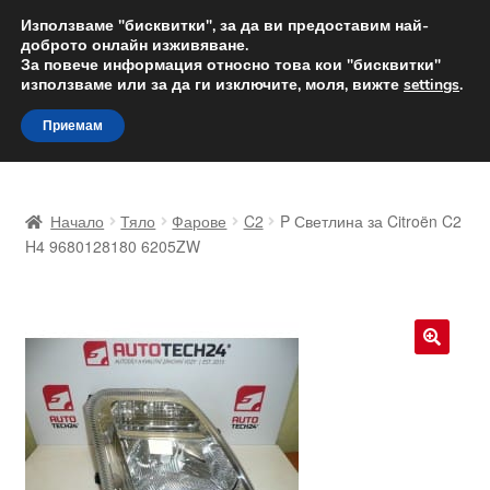
ДОСТАВКА от 12 лв.
Използваме "бисквитки", за да ви предоставим най-
доброто онлайн изживяване.
Доставка по целия свят
За повече информация относно това кои "бисквитки"
използваме или за да ги изключите, моля, вижте
settings
.
Skip
Skip
Menu
Приемам
to
to
navigation
content
Начало
Начало
Тяло
Фарове
C2
P Светлина за Citroën C2
Доставка по целия свят
H4 9680128180 6205ZW
Жалби
За нас
🔍
Количка
Контакт