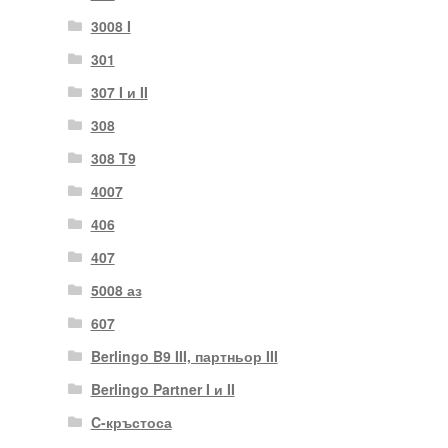
3008 I
301
307 I и II
308
308 T9
4007
406
407
5008 аз
607
Berlingo B9 III, партньор III
Berlingo Partner I и II
C-кръстоса