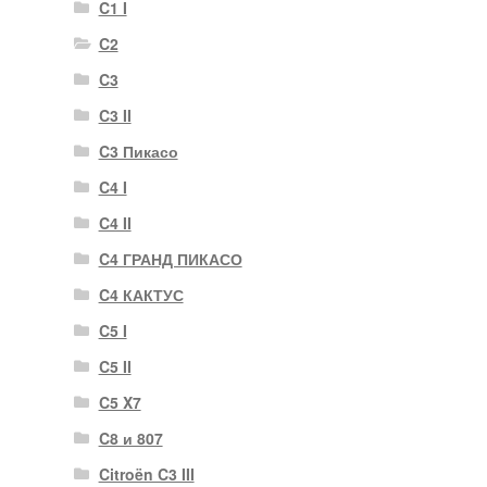
C1 I
C2
C3
C3 II
C3 Пикасо
C4 I
C4 II
C4 ГРАНД ПИКАСО
C4 КАКТУС
C5 I
C5 II
C5 X7
C8 и 807
Citroën C3 III