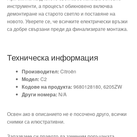
инструменти, а процесът обикновено включва
демонтиране на старото светло и поставяне на
новото. Уверете се, че всичките електрически връзки
са добре свързани преди да финализирате монтажа.
Техническа информация
Производител:
Citroën
Модел:
C2
Кодове на продукта:
9680128180, 6205ZW
Други номера:
N/A
Освен ако в описанието не е посочено друго, всички
снимки са илюстративни.
Запазваме си правото да заменим поръчаната