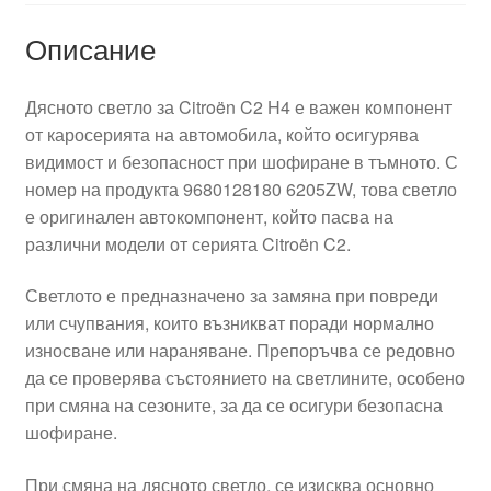
Описание
Дясното светло за Citroën C2 H4 е важен компонент
от каросерията на автомобила, който осигурява
видимост и безопасност при шофиране в тъмното. С
номер на продукта 9680128180 6205ZW, това светло
е оригинален автокомпонент, който пасва на
различни модели от серията Citroën C2.
Светлото е предназначено за замяна при повреди
или счупвания, които възникват поради нормално
износване или нараняване. Препоръчва се редовно
да се проверява състоянието на светлините, особено
при смяна на сезоните, за да се осигури безопасна
шофиране.
При смяна на дясното светло, се изисква основно