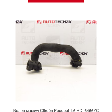
Воден маркуч Citroën Peugeot 1.6 HDI 6466YC