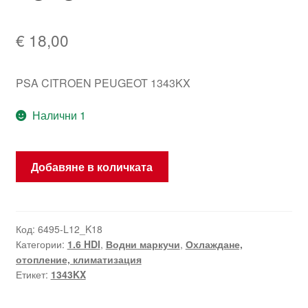
€
18,00
PSA CITROEN PEUGEOT 1343KX
Налични 1
количество
Добавяне в количката
за
Водна
помпа
Citroën
Код:
6495-L12_K18
Категории:
1.6 HDI
,
Водни маркучи
,
Охлаждане,
Peugeot
отопление, климатизация
1.6
Етикет:
1343KX
HDI
1343KX