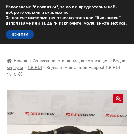
ДОСТАВКА от 12 лв.
Използваме "бисквитки", за да ви предоставим най-
доброто онлайн изживяване.
Доставка по целия свят
За повече информация относно това кои "бисквитки"
използваме или за да ги изключите, моля, вижте
settings
.
Skip
Skip
Menu
Приемам
to
to
navigation
content
Начало
Начало
Охлаждане, отопление, климатизация
Водни
Доставка по целия свят
маркучи
1.6 HDI
Водна помпа Citroën Peugeot 1.6 HDI
1343KX
Жалби
За нас
🔍
Количка
Контакт