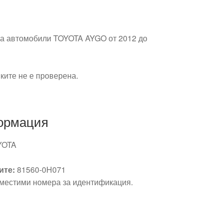
за автомобили TOYOTA AYGO от 2012 до
ките не е проверена.
ормация
YOTA
ите:
81560-0H071
естими номера за идентификация.