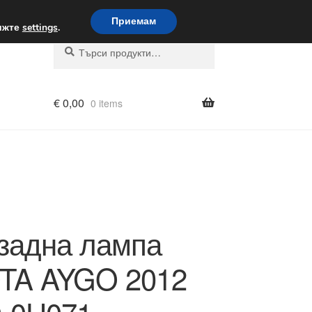
вка по целия свят
Приемам
вижте
settings
.
Търсене
Търсене
за:
€
0,00
0 items
задна лампа
TA AYGO 2012