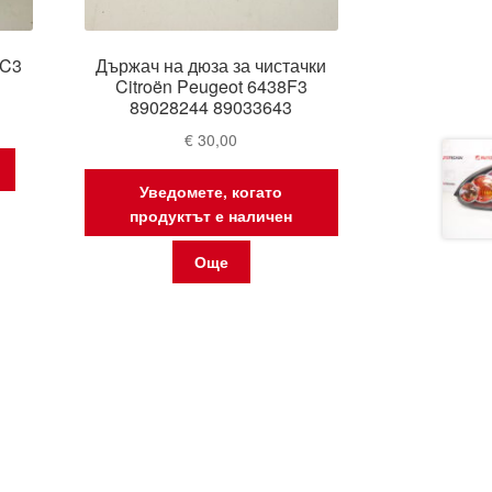
 C3
Държач на дюза за чистачки
Citroën Peugeot 6438F3
89028244 89033643
€
30,00
Уведомете, когато
продуктът е наличен
Още