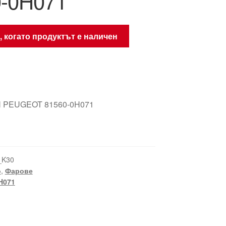
0-0H071
, когато продуктът е наличен
 PEUGEOT 81560-0H071
_K30
о
,
Фарове
H071