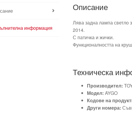
Описание
сание
Лява задна лампа светло 
ълнителна информация
2014.
С патичка и жички.
Функционалността на круш
Техническа инф
Производител:
TO
Модел:
AYGO
Кодове на продукт
Други номера:
Съвм