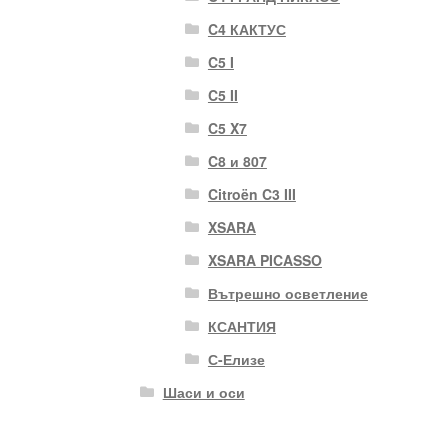
C4 КАКТУС
C5 I
C5 II
C5 X7
C8 и 807
Citroën C3 III
XSARA
XSARA PICASSO
Вътрешно осветление
КСАНТИЯ
С-Елизе
Шаси и оси