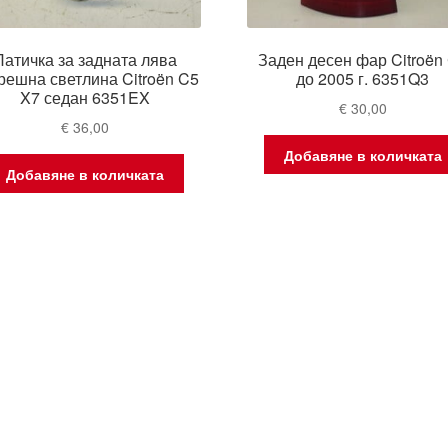
Патичка за задната лява
Заден десен фар Citroën
решна светлина Citroën C5
до 2005 г. 6351Q3
X7 седан 6351EX
€
30,00
€
36,00
Добавяне в количката
Добавяне в количката