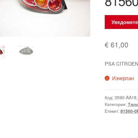
8156
Уведомете
€
61,00
PSA CITROEN
Изчерпан
Код:
3590-AA18
Категории:
Тял
Етикет:
81560-0