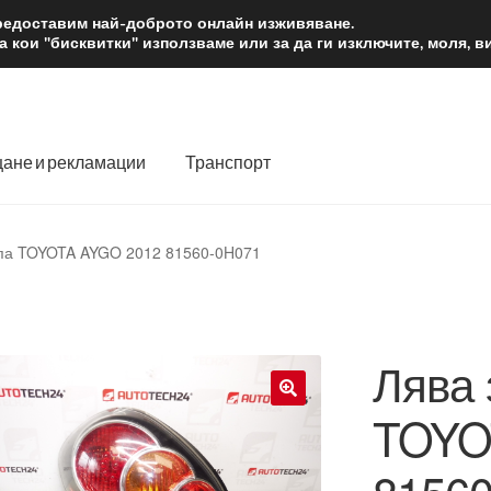
2 лв.
Доста
предоставим най-доброто онлайн изживяване.
 кои "бисквитки" използваме или за да ги изключите, моля, 
ане и рекламации
Транспорт
 нас
Количка
Контакт
Моята сметка
Плащанията
па TOYOTA AYGO 2012 81560-0H071
словия
Процедура за рекламации
Разгледайте
Транспорт
Лява 
TOYO
🔍