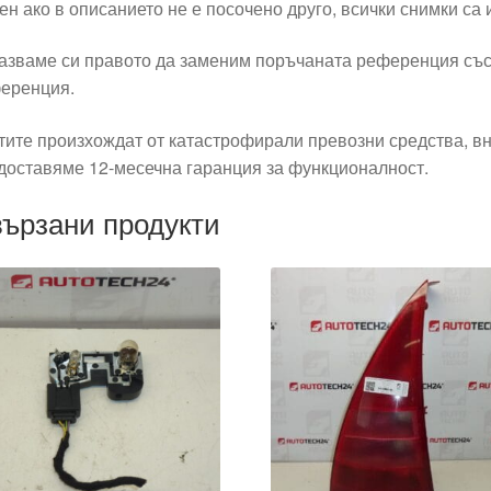
ен ако в описанието не е посочено друго, всички снимки са
азваме си правото да заменим поръчаната референция със
еренция.
тите произхождат от катастрофирали превозни средства, вн
доставяме 12-месечна гаранция за функционалност.
ързани продукти