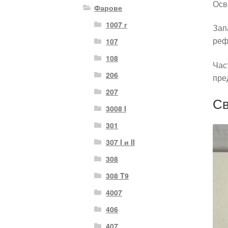
Осв
Фарове
1007 г
Зап
реф
107
108
Час
206
пре
207
Св
3008 I
301
307 I и II
308
308 T9
4007
406
407