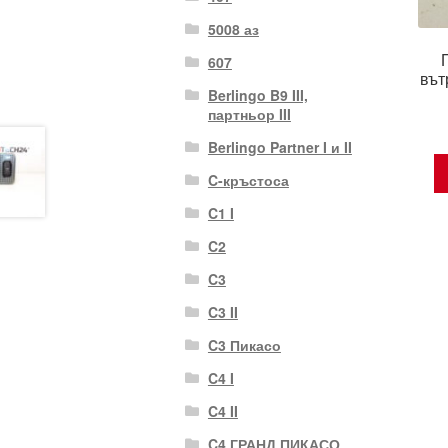
5008 аз
607
вът
Berlingo B9 III,
партньор III
Berlingo Partner I и II
C-кръстоса
C1 I
C2
C3
C3 II
C3 Пикасо
C4 I
C4 II
C4 ГРАНД ПИКАСО