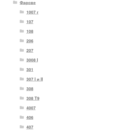
Фарове
1007 г
107
108
206
207
3008 I
301
307 I и II
308
308 T9
4007
406
407