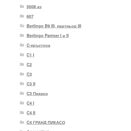
5008 аз
607
Berlingo B9 III, партньор III
Berlingo Partner I и II
C-кръстоса
C1 I
C2
C3
C3 II
C3 Пикасо
C4 I
C4 II
C4 ГРАНД ПИКАСО