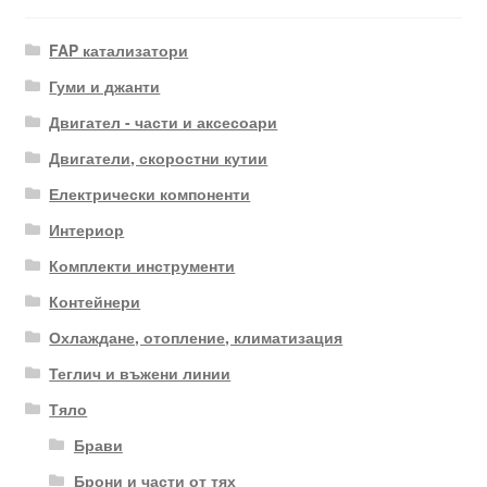
FAP катализатори
Гуми и джанти
Двигател - части и аксесоари
Двигатели, скоростни кутии
Електрически компоненти
Интериор
Комплекти инструменти
Контейнери
Охлаждане, отопление, климатизация
Теглич и въжени линии
Тяло
Брави
Брони и части от тях