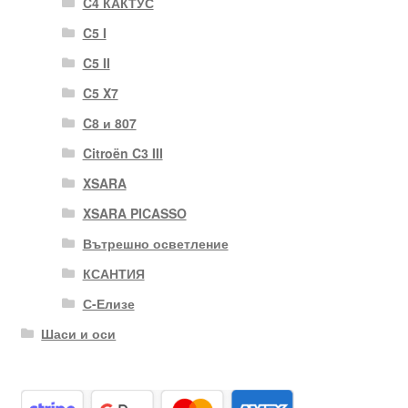
C4 КАКТУС
C5 I
C5 II
C5 X7
C8 и 807
Citroën C3 III
XSARA
XSARA PICASSO
Вътрешно осветление
КСАНТИЯ
С-Елизе
Шаси и оси