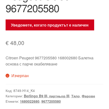
9677205580
Уведомете, когато продуктът е наличен
€
48,00
Citroen Peugeot 9677205580 168002680 Балетна
основа с парче окабеляване
Изчерпан
Код:
8749-H14_K4
Категории:
Berlingo B9 III, партньор III
,
Тяло
,
Фарове
Етикети:
1680022680
,
9677205580