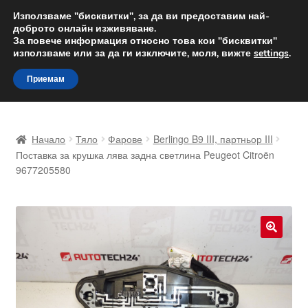
ДОСТАВКА от 12 лв.
Използваме "бисквитки", за да ви предоставим най-
доброто онлайн изживяване.
Доставка по целия свят
За повече информация относно това кои "бисквитки"
използваме или за да ги изключите, моля, вижте
settings
.
Skip
Skip
Menu
Приемам
to
to
navigation
content
Начало
Начало
Тяло
Фарове
Berlingo B9 III, партньор III
Доставка по целия свят
Поставка за крушка лява задна светлина Peugeot Citroën
9677205580
Жалби
За нас
🔍
Количка
Контакт