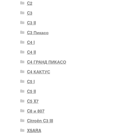
C2
C3
C3 II
C3 Пикасо
C4 I
C4 II
C4 ГРАНД ПИКАСО
C4 КАКТУС
C5 I
C5 II
C5 X7
C8 и 807
Citroën C3 III
XSARA