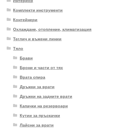
Интериор
Комплекти инструменти
Контейнери
Охлаждане, отопление, климатизация
Теглич и въжени линии
Тяло
Брави
Брони и части от тях
Врата спира
Дръжки за врати
Дръжки на задните врати
Капачки на резервоари
Кутии за пръскачки
Лайсни за врати