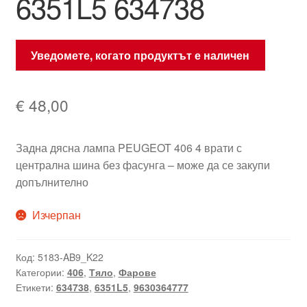
6351L5 634738
Уведомете, когато продуктът е наличен
€
48,00
Задна дясна лампа PEUGEOT 406 4 врати с
централна шина без фасунга – може да се закупи
допълнително
Изчерпан
Код:
5183-AB9_K22
Категории:
406
,
Тяло
,
Фарове
Етикети:
634738
,
6351L5
,
9630364777