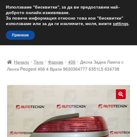
ДОСТАВКА от 12 лв.
Използваме "бисквитки", за да ви предоставим най-
доброто онлайн изживяване.
Доставка по целия свят
За повече информация относно това кои "бисквитки"
използваме или за да ги изключите, моля, вижте
settings
.
Skip
Skip
Menu
Приемам
to
to
navigation
content
Начало
Начало
Тяло
Фарове
406
Дясна Задна Лампа с
Доставка по целия свят
Лента Peugeot 406 4 Врати 9630364777 6351L5 634738
Жалби
За нас
🔍
Количка
Контакт