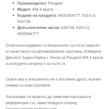
Производител:
Peugeot
Модел:
406 4 врати
Кодове на продукта:
9630364777, 6351L5,
634738
Допълнителни числа:
634738, 6351L5,
9630364777
Отличната видимост и безопасност на пътя зависят
от качеството на автомобилните светлини. Изберете
Дясната Задна Лампа с Лента за Peugeot 406 4 врати
и осигурете сигурност на пътя си.
Освен ако в описанието не е посочено друго, всички
снимки са илюстративни.
Запазваме си правото да заменим поръчаната
референция със заместващата според
производителя референция.