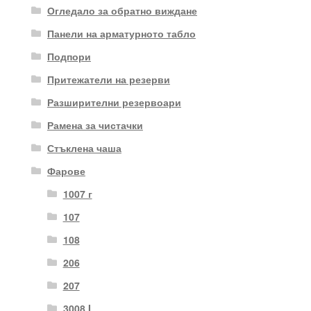
Огледало за обратно виждане
Панели на арматурното табло
Подпори
Притежатели на резерви
Разширителни резервоари
Рамена за чистачки
Стъклена чаша
Фарове
1007 г
107
108
206
207
3008 I