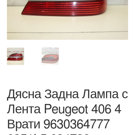
Моята сметка
Плащанията
Политика за поверителност
Правила и условия
Процедура за рекламации
Дясна Задна Лампа с
Разгледайте
Лента Peugeot 406 4
Транспорт
Врати 9630364777