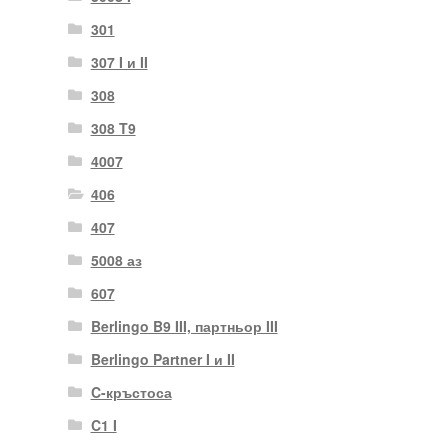
301
307 I и II
308
308 T9
4007
406
407
5008 аз
607
Berlingo B9 III, партньор III
Berlingo Partner I и II
C-кръстоса
C1 I