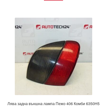
Лява задна външна лампа Пежо 406 Комби 6350H5