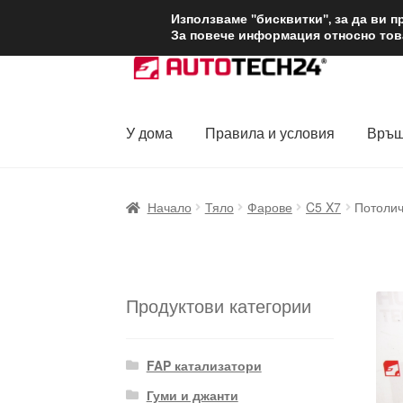
ДОСТАВКА от 1
Използваме "бисквитки", за да ви 
За повече информация относно това
Skip
Skip
to
to
navigation
content
У дома
Правила и условия
Връщ
Начало
Доставка по целия свят
Жалби
За
Начало
Тяло
Фарове
C5 X7
Потолич
Политика за поверителност
Правила и у
Продуктови категории
FAP катализатори
Гуми и джанти