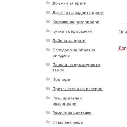
Дръжки за врати
Дръжки на задните врати
Капачки на резервоари
Кутии за пръскачки
Опи
Лайсни за врати
Доп
Огледало за обратно
виждане
Панели на арматурното
табло
Подпори
Притежатели на резерви
Разширителни
резервоари
Рамена за чистачки
Стъклена чаша