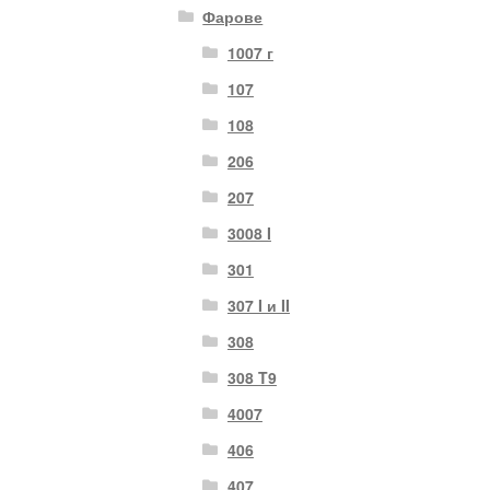
Фарове
1007 г
107
108
206
207
3008 I
301
307 I и II
308
308 T9
4007
406
407