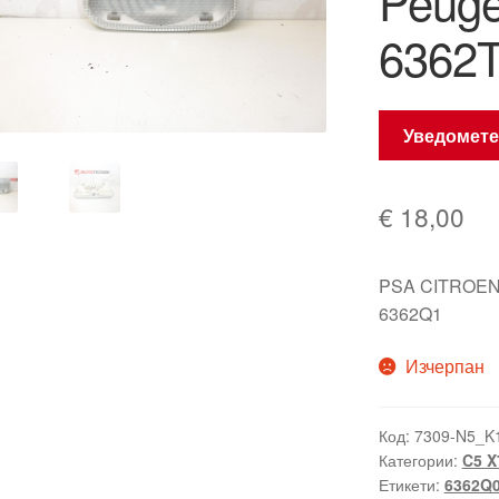
Peuge
6362
Уведомете
€
18,00
PSA CITROEN
6362Q1
Изчерпан
Код:
7309-N5_K
Категории:
C5 X
Етикети:
6362Q