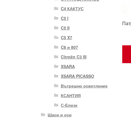
C4 КАКТУС
C5 I
Пат
C5 II
C5 X7
C8 и 807
Citroën C3 III
XSARA
XSARA PICASSO
Вътрешно осветление
КСАНТИЯ
С-Елизе
Шаси и оси