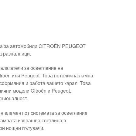
па за автомобили CITROËN PEUGEOT
а разпалници.
алагатели за осветление на
troën или Peugeot. Това потолична лампа
 сobрмяния и работа вашето карал. Това
ични модели Citroën и Peugeot,
кционалност.
н елемент от системата за осветление
Лампата изпрашва светлина в
ри нощни пътувачи.