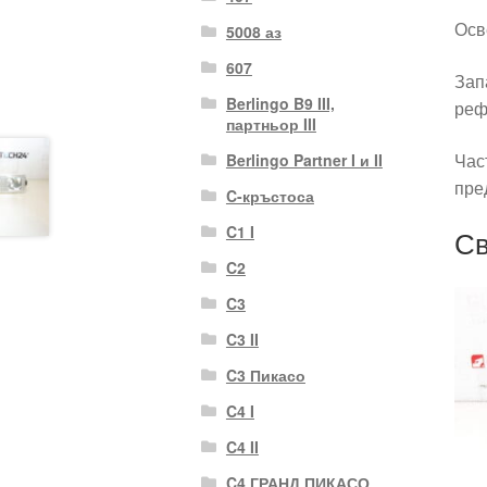
Осв
5008 аз
607
Зап
Berlingo B9 III,
реф
партньор III
Час
Berlingo Partner I и II
пре
C-кръстоса
C1 I
Св
C2
C3
C3 II
C3 Пикасо
C4 I
C4 II
C4 ГРАНД ПИКАСО