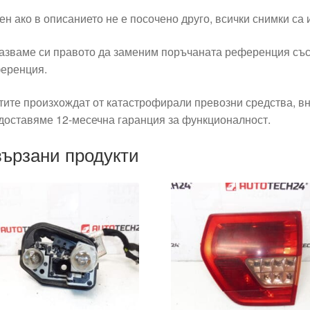
ен ако в описанието не е посочено друго, всички снимки са
азваме си правото да заменим поръчаната референция със
еренция.
тите произхождат от катастрофирали превозни средства, вн
доставяме 12-месечна гаранция за функционалност.
ързани продукти