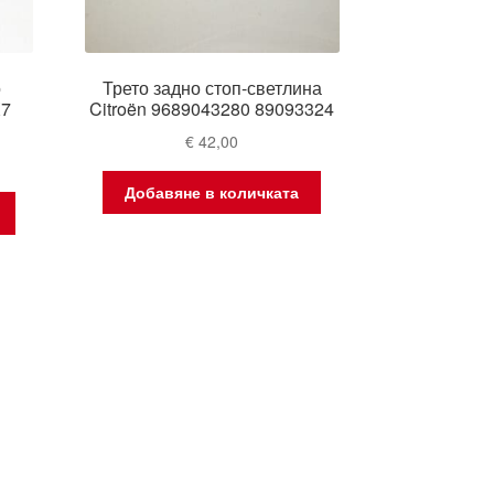
о
Трето задно стоп-светлина
X7
Citroën 9689043280 89093324
€
42,00
Добавяне в количката