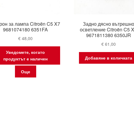
рон за лампа Citroën C5 X7
Задно дясно вътрешн
9681074180 6351FA
осветление Citroën C5 
9671811380 6350JR
€
48,00
€
61,00
Уведомете, когато
Добавяне в количката
продуктът е наличен
Още