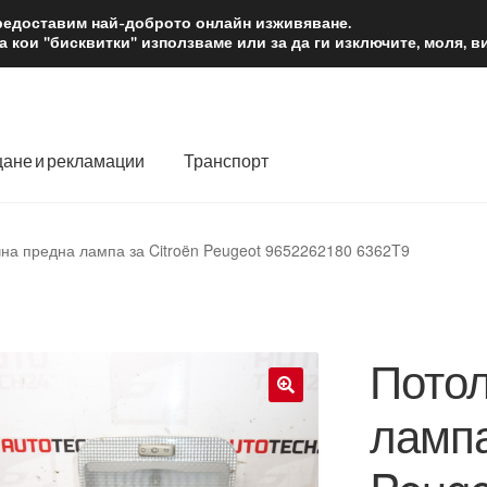
2 лв.
Доста
предоставим най-доброто онлайн изживяване.
 кои "бисквитки" използваме или за да ги изключите, моля, 
ане и рекламации
Транспорт
 нас
Количка
Контакт
Моята сметка
Плащанията
на предна лампа за Citroën Peugeot 9652262180 6362T9
словия
Процедура за рекламации
Разгледайте
Транспорт
Потол
лампа
🔍