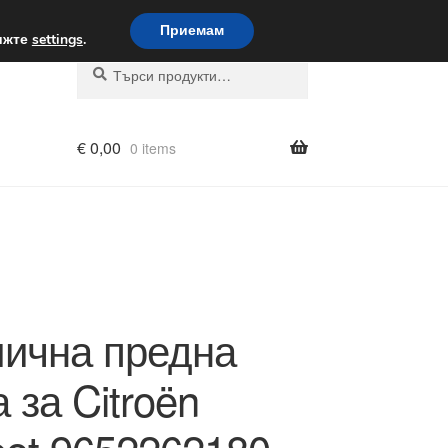
вка по целия свят
Приемам
вижте
settings
.
Търсене
Търсене
за:
€
0,00
0 items
ична предна
 за Citroën