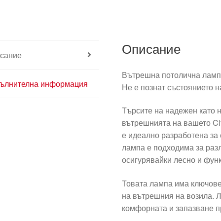
Описание
сание
Вътрешна потолична лам
ълнителна информация
Не е познат състоянието н
Търсите на надежен като н
вътрешнията на вашето Ci
е идеално разработена за
лампа е подходима за разл
осигурявайки лесно и фун
Товата лампа има ключове
на вътрешния на возила. 
комфорната и запазване п