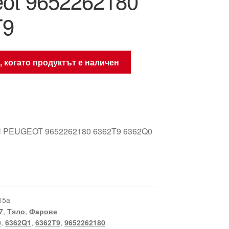
ot 9652262180
T9
, когато продуктът е наличен
 PEUGEOT 9652262180 6362T9 6362Q0
15a
7
,
Тяло
,
Фарове
0
,
6362Q1
,
6362T9
,
9652262180