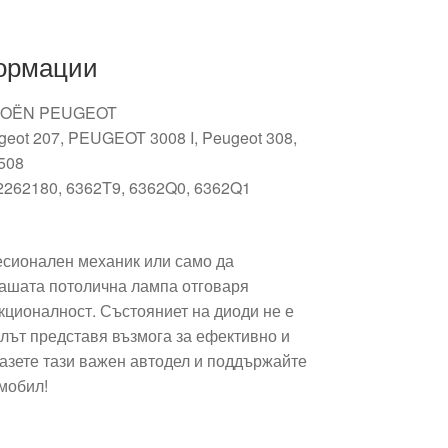
ормации
ROËN PEUGEOT
geot 207, PEUGEOT 3008 I, Peugeot 308,
508
262180, 6362T9, 6362Q0, 6362Q1
сионален механик или само да
ашата потолична лампа отговаря
кционалност. Състояниет на диоди не е
илът представя възмога за ефективно и
азете тази важен автодел и поддържайте
мобил!