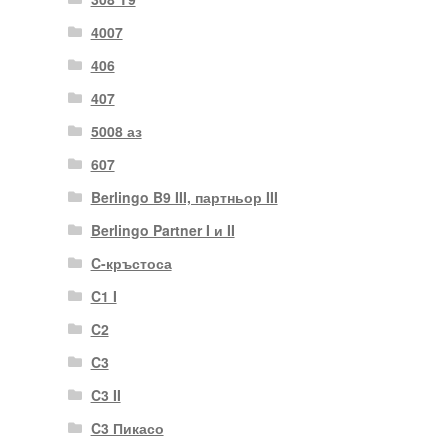
4007
406
407
5008 аз
607
Berlingo B9 III, партньор III
Berlingo Partner I и II
C-кръстоса
C1 I
C2
C3
C3 II
C3 Пикасо