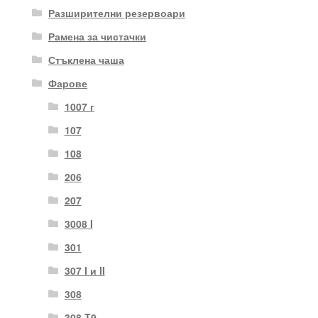
Разширителни резервоари
Рамена за чистачки
Стъклена чаша
Фарове
1007 г
107
108
206
207
3008 I
301
307 I и II
308
308 T9