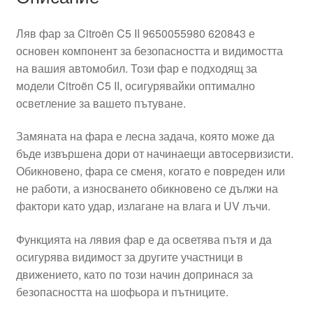
Ляв фар за Citroën C5 II 9650055980 620843 е
основен компонент за безопасността и видимостта
на вашия автомобил. Този фар е подходящ за
модели Citroën C5 II, осигурявайки оптимално
осветление за вашето пътуване.
Замяната на фара е лесна задача, която може да
бъде извършена дори от начинаещи автосервизисти.
Обикновено, фара се сменя, когато е повреден или
не работи, а износването обикновено се дължи на
фактори като удар, излагане на влага и UV лъчи.
Функцията на лявия фар е да осветява пътя и да
осигурява видимост за другите участници в
движението, като по този начин допринася за
безопасността на шофьора и пътниците.