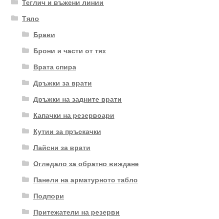
Теглич и въжени линии
Тяло
Брави
Брони и части от тях
Врата спира
Дръжки за врати
Дръжки на задните врати
Капачки на резервоари
Кутии за пръскачки
Лайсни за врати
Огледало за обратно виждане
Панели на арматурното табло
Подпори
Притежатели на резерви