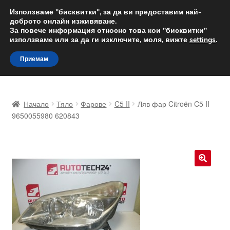
ДОСТАВКА от 12 лв.
Използваме "бисквитки", за да ви предоставим най-
доброто онлайн изживяване.
Доставка по целия свят
За повече информация относно това кои "бисквитки"
използваме или за да ги изключите, моля, вижте
settings
.
Skip
Skip
Menu
Приемам
to
to
navigation
content
Начало
Начало
Тяло
Фарове
C5 II
Ляв фар Citroën C5 II
Доставка по целия свят
9650055980 620843
Жалби
За нас
🔍
Количка
Контакт