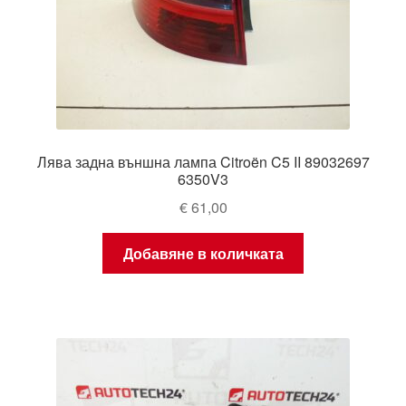
Лява задна външна лампа Citroën C5 II 89032697
6350V3
€
61,00
Добавяне в количката