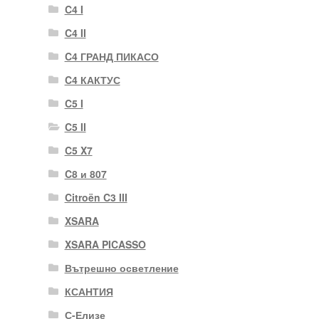
C4 I
C4 II
C4 ГРАНД ПИКАСО
C4 КАКТУС
C5 I
C5 II
C5 X7
C8 и 807
Citroën C3 III
XSARA
XSARA PICASSO
Вътрешно осветление
КСАНТИЯ
С-Елизе