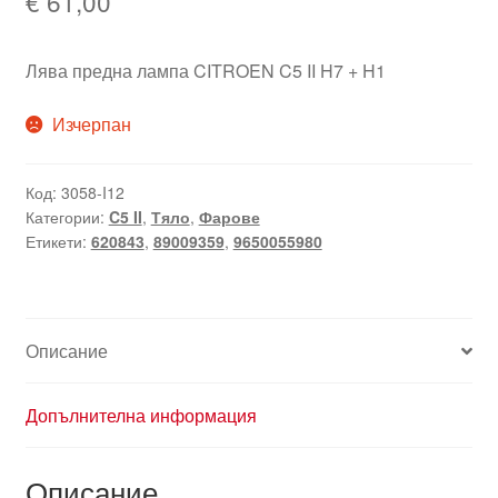
€
61,00
Лява предна лампа CITROEN C5 II H7 + H1
Изчерпан
Код:
3058-I12
Категории:
C5 II
,
Тяло
,
Фарове
Етикети:
620843
,
89009359
,
9650055980
Описание
Допълнителна информация
Описание